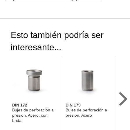
Esto también podría ser
interesante...
DIN 172
DIN 179
GN 11
Bujes de perforación a
Bujes de perforación a
Pasad
presión, Acero, con
presión, Acero
con b
brida
en L,
plásti