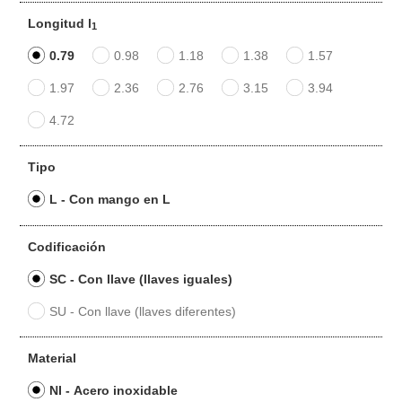
Longitud l
1
0.79
0.98
1.18
1.38
1.57
1.97
2.36
2.76
3.15
3.94
4.72
Tipo
L - Con mango en L
Codificación
SC - Con llave (llaves iguales)
SU - Con llave (llaves diferentes)
Material
NI - Acero inoxidable