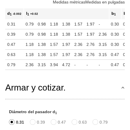
Medidas métricas
Medidas en pulgadas
d
l
b
b
-0.002
+0.02
1
1
1
2
0.31
0.79
0.98
1.18
1.38
1.57
1.97
-
0.30
0.1
0.39
0.79
0.98
1.18
1.38
1.57
1.97
2.36
0.30
0.1
0.47
1.18
1.38
1.57
1.97
2.36
2.76
3.15
0.30
0.1
0.63
1.18
1.38
1.57
1.97
2.36
2.76
3.15
0.47
0.1
0.79
2.36
3.15
3.94
4.72
-
-
-
0.47
0.1
Armar y cotizar.
Diámetro del pasador d
1
0.31
0.39
0.47
0.63
0.79