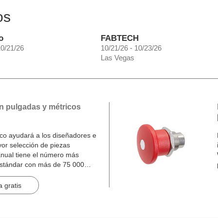
os
o
FABTECH
10/21/26
10/21/26 - 10/23/26
Las Vegas
n pulgadas y métricos
o ayudará a los diseñadores e
yor selección de piezas
nual tiene el número más
estándar con más de 75 000
inas.
 gratis