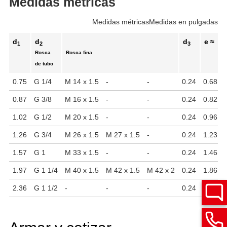
Medidas métricas
Medidas métricas
Medidas en pulgadas
d
d
d
e ≈
1
2
3
Rosca
Rosca fina
de tubo
0.75
G 1/4
M 14 x 1.5
-
-
0.24
0.68
0.87
G 3/8
M 16 x 1.5
-
-
0.24
0.82
1.02
G 1/2
M 20 x 1.5
-
-
0.24
0.96
1.26
G 3/4
M 26 x 1.5
M 27 x 1.5
-
0.24
1.23
1.57
G 1
M 33 x 1.5
-
-
0.24
1.46
1.97
G 1 1/4
M 40 x 1.5
M 42 x 1.5
M 42 x 2
0.24
1.86
2.36
G 1 1/2
-
-
-
0.24
2.27