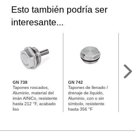
Esto también podría ser
interesante...
GN 738
GN 742
GN 7
Tapones roscados,
Tapones de llenado /
Casqui
Aluminio, material del
drenaje de líquido,
Acero,
imán AINiCo, resistente
Aluminio, con o sin
hasta 212 °F, acabado
símbolo, resistente
liso
hasta 356 °F