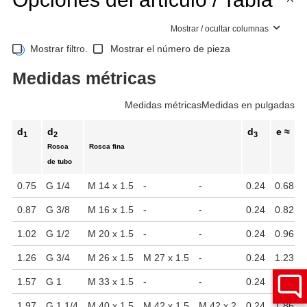
Mostrar / ocultar columnas
Mostrar filtro.
Mostrar el número de pieza
Medidas métricas
Medidas métricas
Medidas en pulgadas
d
d
d
e ≈
1
2
3
Rosca
Rosca fina
de tubo
0.75
G 1/4
M 14 x 1.5
-
-
0.24
0.68
0.87
G 3/8
M 16 x 1.5
-
-
0.24
0.82
1.02
G 1/2
M 20 x 1.5
-
-
0.24
0.96
1.26
G 3/4
M 26 x 1.5
M 27 x 1.5
-
0.24
1.23
1.57
G 1
M 33 x 1.5
-
-
0.24
1.46
1.97
G 1 1/4
M 40 x 1.5
M 42 x 1.5
M 42 x 2
0.24
1.86