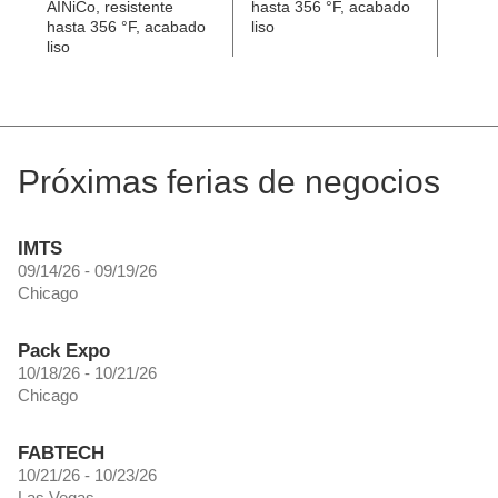
AINiCo, resistente
hasta 356 °F, acabado
símbol
hasta 356 °F, acabado
liso
hasta
liso
Próximas ferias de negocios
IMTS
09/14/26 - 09/19/26
Chicago
Pack Expo
10/18/26 - 10/21/26
Chicago
FABTECH
10/21/26 - 10/23/26
Las Vegas