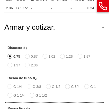
2.36
G 1 1/2
-
-
-
0.24
2.27
Armar y cotizar.
Diámetro d
1
0.75
0.87
1.02
1.26
1.57
1.97
2.36
Rosca de tubo d
2
G 1/4
G 3/8
G 1/2
G 3/4
G 1
G 1 1/4
G 1 1/2
Rosca fina d