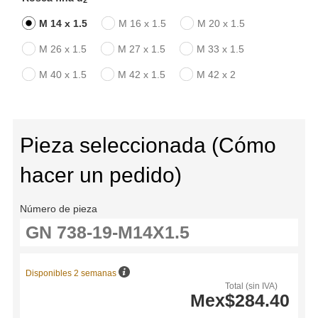
2
M 14 x 1.5
M 16 x 1.5
M 20 x 1.5
M 26 x 1.5
M 27 x 1.5
M 33 x 1.5
M 40 x 1.5
M 42 x 1.5
M 42 x 2
Pieza seleccionada (Cómo
hacer un pedido)
Número de pieza
Disponibles 2 semanas
Total (sin IVA)
Mex$284.40