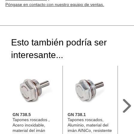
Póngase en contacto con nuestro equipo de ventas.
Esto también podría ser
interesante...
GN 738.5
GN 738.1
GN 7
Tapones roscados ,
Tapones roscados,
Tapon
Acero inoxidable,
Aluminio, material del
drenaj
material del imán
imán AINiCo, resistente
Alumin