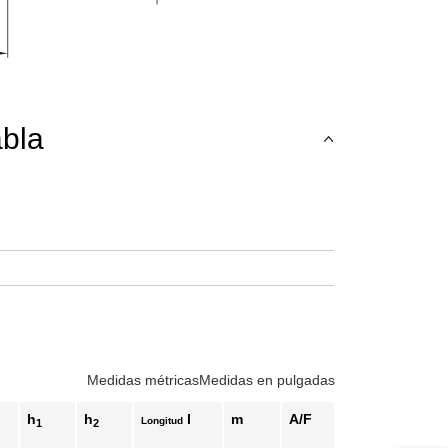
teclas de tabulación para navegar a través de las variantes del product
abla
n
Medidas métricas
Medidas en pulgadas
h
h
l
m
A/F
Longitud
1
2