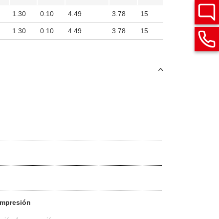
1.30
0.10
4.49
3.78
15
1.30
0.10
4.49
3.78
15
ompresión