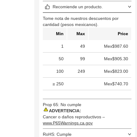
Recomiende un producto.
Tome nota de nuestros descuentos por
cantidad (pesos mexicanos).
Min
Max
Price
1
49
Mex$987.60
50
99
Mex$905.30
100
249
Mex$823.00
≥ 250
Mex$740.70
Prop 65: No cumple
ADVERTENCIA:
Cancer o daños reproductivos –
www.P65Warnings.ca.gov
RoHS: Cumple