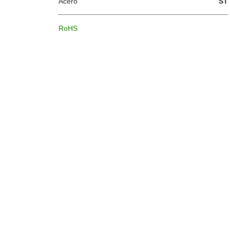
Acero
ST
RoHS