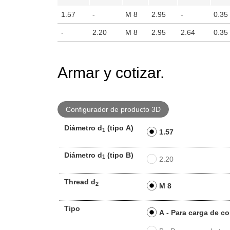
1.57
-
M 8
2.95
-
0.35
-
2.20
M 8
2.95
2.64
0.35
Armar y cotizar.
Configurador de producto 3D
Diámetro d
(tipo A)
1
1.57
Diámetro d
(tipo B)
1
2.20
Thread d
2
M 8
Tipo
A - Para carga de c