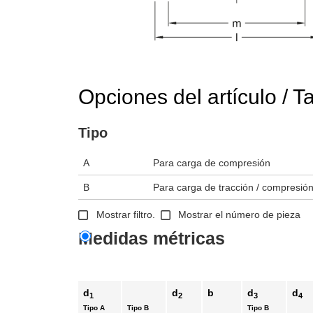
ara verla en el área de visualización principal del producto o use las 
Opciones del artículo / T
Tipo
A
Para carga de compresión
B
Para carga de tracción / compresió
Mostrar filtro.
Mostrar el número de pieza
Medidas métricas
d
d
b
d
d
1
2
3
4
Tipo A
Tipo B
Tipo B