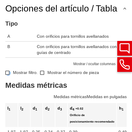
Opciones del artículo / Tabla
Tipo
A
Con orificios para tornillos avellanados
B
Con orificios para tornillos avellanados con
guías de centrado
Mostrar / ocultar columnas
Mostrar filtro.
Mostrar el número de pieza
Medidas métricas
Medidas métricas
Medidas en pulgadas
l
l
d
d
d
d
h
+0.02
1
2
1
2
3
4
1
Orificio de
posicionamiento recomendado