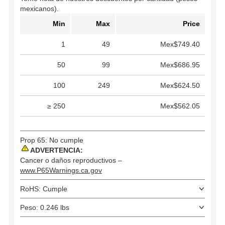
mexicanos).
Min
Max
Price
1
49
Mex$749.40
50
99
Mex$686.95
100
249
Mex$624.50
≥ 250
Mex$562.05
Prop 65: No cumple
ADVERTENCIA:
Cancer o daños reproductivos –
www.P65Warnings.ca.gov
RoHS: Cumple
Peso: 0.246 lbs