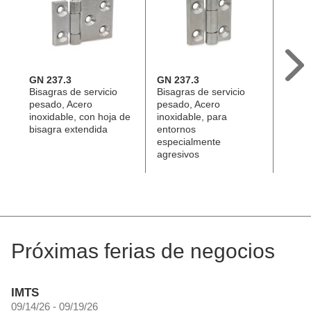
GN 237.3
GN 237.3
GN 2
Bisagras de servicio
Bisagras de servicio
Bisag
pesado, Acero
pesado, Acero
pesad
inoxidable, con hoja de
inoxidable, para
inoxid
bisagra extendida
entornos
entor
especialmente
espec
agresivos
agres
bisag
Próximas ferias de negocios
IMTS
09/14/26 - 09/19/26