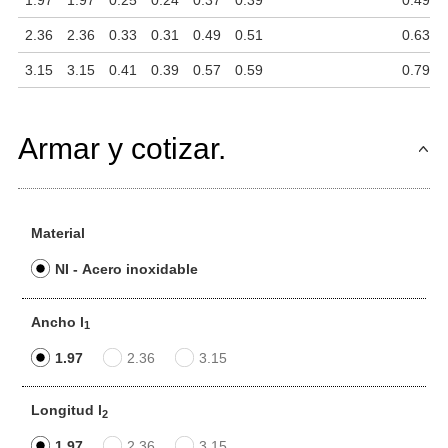
1.97
1.97
0.25
0.24
0.37
0.39
0.49
2.36
2.36
0.33
0.31
0.49
0.51
0.63
3.15
3.15
0.41
0.39
0.57
0.59
0.79
Armar y cotizar.
Material
NI - Acero inoxidable
Ancho l
1
1.97
2.36
3.15
Longitud l
2
1.97
2.36
3.15