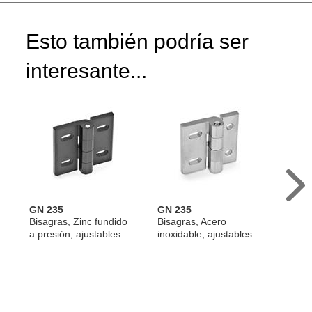
Esto también podría ser
interesante...
GN 235
GN 235
GN 2
Bisagras, Zinc fundido
Bisagras, Acero
Bisag
a presión, ajustables
inoxidable, ajustables
a pres
con or
avell
espár