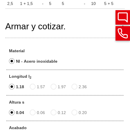
2,5
1 + 1,5
-
5
5
-
10
5 + 5
Armar y cotizar.
Material
NI - Acero inoxidable
Longitud l
2
1.18
1.57
1.97
2.36
Altura s
0.04
0.06
0.12
0.20
Acabado