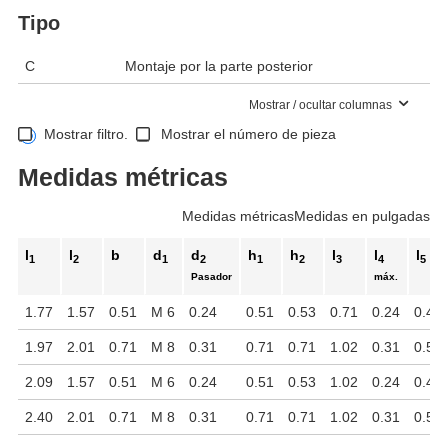
Tipo
C
Montaje por la parte posterior
Mostrar / ocultar columnas
Mostrar filtro.
Mostrar el número de pieza
Medidas métricas
Medidas métricas
Medidas en pulgadas
l
l
b
d
d
h
h
l
l
l
1
2
1
2
1
2
3
4
5
Pasador
máx.
1.77
1.57
0.51
M 6
0.24
0.51
0.53
0.71
0.24
0.43
1.97
2.01
0.71
M 8
0.31
0.71
0.71
1.02
0.31
0.55
2.09
1.57
0.51
M 6
0.24
0.51
0.53
1.02
0.24
0.43
2.40
2.01
0.71
M 8
0.31
0.71
0.71
1.02
0.31
0.55