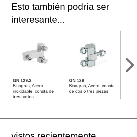
Esto también podría ser
interesante...
GN 129.2
GN 129
GN 1
Bisagras, Acero
Bisagras, Acero, consta
Bisag
inoxidable, consta de
de dos o tres piezas
de tre
tres partes
vistos recientemente