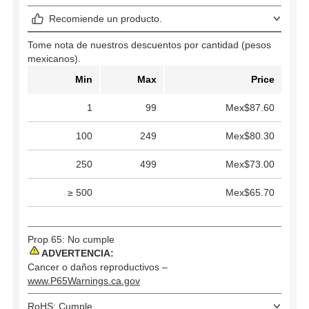
Recomiende un producto.
Tome nota de nuestros descuentos por cantidad (pesos
mexicanos).
Min
Max
Price
1
99
Mex$87.60
100
249
Mex$80.30
250
499
Mex$73.00
≥ 500
Mex$65.70
Prop 65: No cumple
ADVERTENCIA:
Cancer o daños reproductivos –
www.P65Warnings.ca.gov
RoHS: Cumple