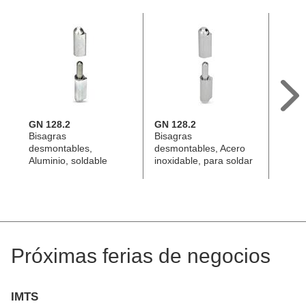
GN 128.2
GN 128.2
GN 1
Bisagras
Bisagras
Bisag
desmontables,
desmontables, Acero
desmo
Aluminio, soldable
inoxidable, para soldar
fundi
Próximas ferias de negocios
IMTS