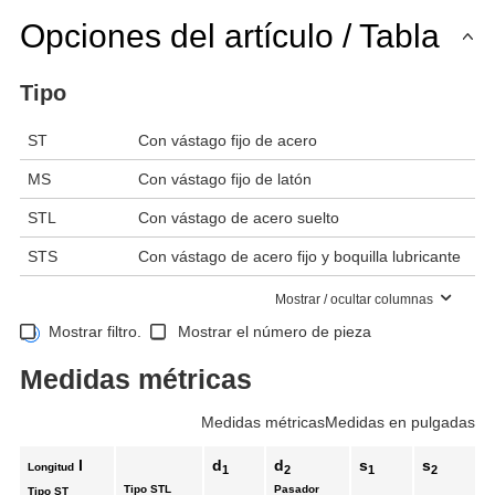
Opciones del artículo / Tabla
Tipo
ST
Con vástago fijo de acero
MS
Con vástago fijo de latón
STL
Con vástago de acero suelto
STS
Con vástago de acero fijo y boquilla lubricante
Mostrar / ocultar columnas
Mostrar filtro.
Mostrar el número de pieza
Medidas métricas
Medidas métricas
Medidas en pulgadas
l
d
d
s
s
Longitud
1
2
1
2
Tipo
STL
Pasador
Tipo
ST