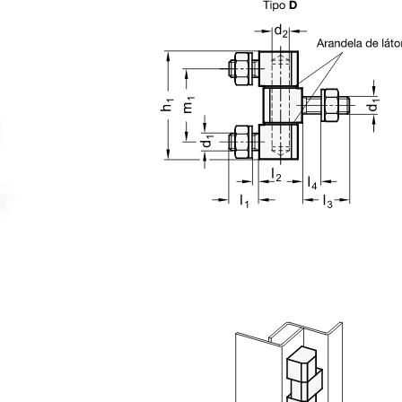
ara verla en el área de visualización principal del producto o use las 