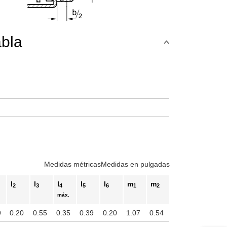
abla
Medidas métricas
Medidas en pulgadas
l
l
l
l
l
m
m
2
3
4
5
6
1
2
máx.
9
0.20
0.55
0.35
0.39
0.20
1.07
0.54