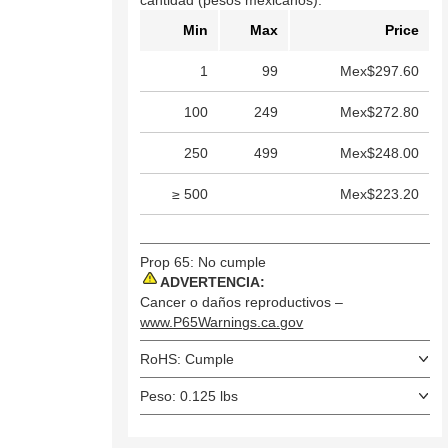
cantidad (pesos mexicanos).
Min
Max
Price
1
99
Mex$297.60
100
249
Mex$272.80
250
499
Mex$248.00
≥ 500
Mex$223.20
Prop 65: No cumple
ADVERTENCIA:
Cancer o daños reproductivos –
www.P65Warnings.ca.gov
RoHS: Cumple
Peso: 0.125 lbs