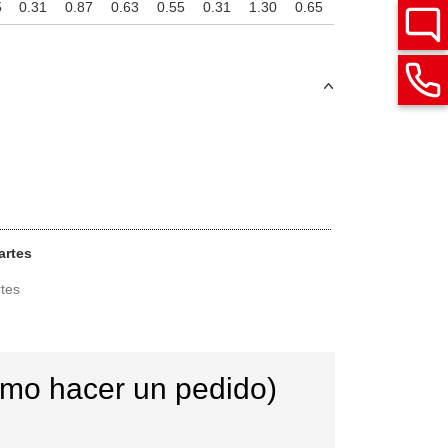
5
0.31
0.87
0.63
0.55
0.31
1.30
0.65
artes
rtes
ómo hacer un pedido)