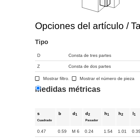
Opciones del artículo / T
Tipo
D
Consta de tres partes
Z
Consta de dos partes
Mostrar filtro.
Mostrar el número de pieza
Medidas métricas
s
b
d
d
h
h
l
1
2
1
2
1
Cuadrado
Pasador
0.47
0.59
M 6
0.24
1.54
1.01
0.3