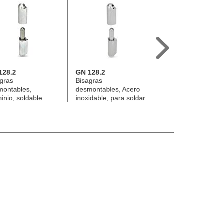
128.2
GN 128.2
GN 129.2
gras
Bisagras
Bisagras, Acero
montables,
desmontables, Acero
inoxidable, const
inio, soldable
inoxidable, para soldar
tres partes