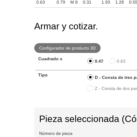
0.63
0.79
M 8
0.31
1.93
1.28
0.5
Armar y cotizar.
Configurador de producto 3D
Cuadrado s
0.47
0.63
Tipo
D - Consta de tres p
Z - Consta de dos pa
Pieza seleccionada (C
Número de pieza