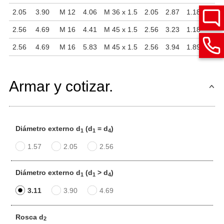
2.05
3.90
M 12
4.06
M 36 x 1.5
2.05
2.87
1.18
3.
2.56
4.69
M 16
4.41
M 45 x 1.5
2.56
3.23
1.18
3.
2.56
4.69
M 16
5.83
M 45 x 1.5
2.56
3.94
1.89
4.
Armar y cotizar.
Diámetro externo d
(d
= d
)
1
1
4
1.57
2.05
2.56
Diámetro externo d
(d
> d
)
1
1
4
3.11
3.90
4.69
Rosca d
2