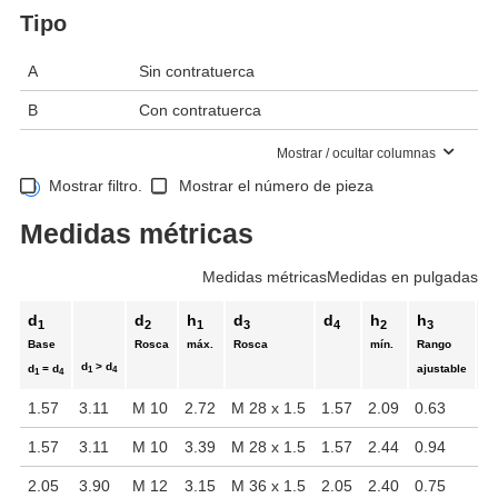
Tipo
A
Sin contratuerca
B
Con contratuerca
Mostrar / ocultar columnas
Mostrar filtro.
Mostrar el número de pieza
Medidas métricas
Medidas métricas
Medidas en pulgadas
d
d
h
d
d
h
h
h
1
2
1
3
4
2
3
Base
Rosca
máx.
Rosca
mín.
Rango
mí
d
> d
d
= d
ajustable
1
4
1
4
1.57
3.11
M 10
2.72
M 28 x 1.5
1.57
2.09
0.63
2.
1.57
3.11
M 10
3.39
M 28 x 1.5
1.57
2.44
0.94
2.
2.05
3.90
M 12
3.15
M 36 x 1.5
2.05
2.40
0.75
2.