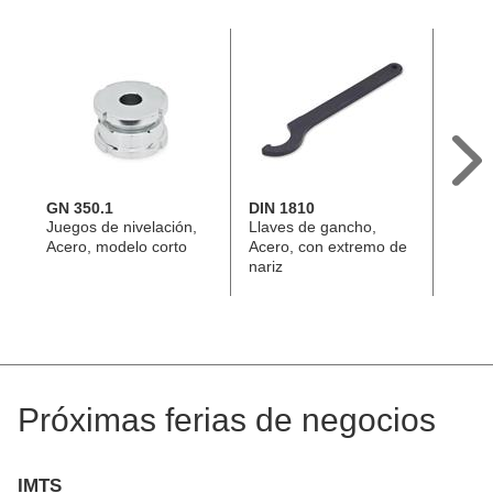
GN 350.1
DIN 1810
GN 3
Juegos de nivelación,
Llaves de gancho,
Juego
Acero, modelo corto
Acero, con extremo de
Acero
nariz
esféri
contr
Próximas ferias de negocios
IMTS