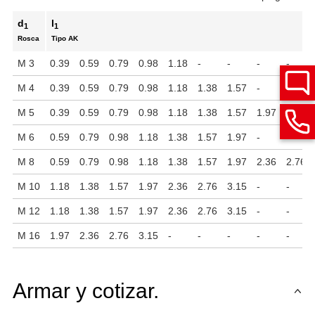
d
l
1
1
Rosca
Tipo AK
M 3
0.39
0.59
0.79
0.98
1.18
-
-
-
-
M 4
0.39
0.59
0.79
0.98
1.18
1.38
1.57
-
-
M 5
0.39
0.59
0.79
0.98
1.18
1.38
1.57
1.97
-
M 6
0.59
0.79
0.98
1.18
1.38
1.57
1.97
-
-
M 8
0.59
0.79
0.98
1.18
1.38
1.57
1.97
2.36
2.76
M 10
1.18
1.38
1.57
1.97
2.36
2.76
3.15
-
-
M 12
1.18
1.38
1.57
1.97
2.36
2.76
3.15
-
-
M 16
1.97
2.36
2.76
3.15
-
-
-
-
-
Armar y cotizar.