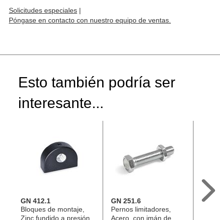
Solicitudes especiales
|
Póngase en contacto con nuestro equipo de ventas.
Esto también podría ser
interesante...
GN 412.1
GN 251.6
GN 2
Bloques de montaje,
Pernos limitadores,
Perno
Zinc fundido a presión,
Acero, con imán de
Acero,