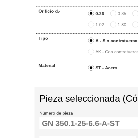
Orificio d
2
0.26
0.35
1.02
1.30
Tipo
A - Sin contratuerca
AK - Con contratuerc
Material
ST - Acero
Pieza seleccionada (C
Número de pieza