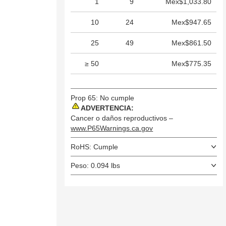
1
9
Mex$1,033.80
10
24
Mex$947.65
25
49
Mex$861.50
≥ 50
Mex$775.35
Prop 65: No cumple
ADVERTENCIA:
Cancer o daños reproductivos –
www.P65Warnings.ca.gov
RoHS: Cumple
Peso: 0.094 lbs