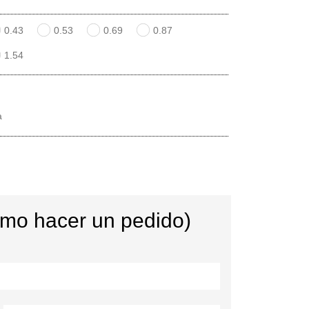
0.43
0.53
0.69
0.87
1.54
a
ómo hacer un pedido)