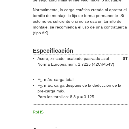
Normalmente, la carga estática creada al apretar el
tornillo de montaje lo fija de forma permanente. Si
esto no es suficiente o si no se usa un tornillo de
montaje, se recomienda el uso de una contratuerca
(tipo AK).
Especificación
Acero
, zincado, acabado pasivado azul
ST
Norma Europea núm. 1.7225 (42CrMo4V)
F
: máx. carga total
1
F
: máx. carga después de la deducción de la
2
pre-carga máx.
Para los tornillos: 8.8 µ = 0.125
RoHS