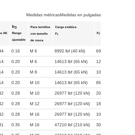
teclas de tabulación para navegar a través de las variantes del product
Medidas métricas
Medidas en pulgadas
h
Para tornillos
Carga estática
3
po AK
Rango
F
con tamaño
F
2
1
ajustable
de rosca
94
0.16
M 6
8992 lbf (40 kN)
6902 lbf (30.7 kN)
14
0.20
M 6
14613 lbf (65 kN)
12522 lbf (55.7 kN)
14
0.20
M 8
14613 lbf (65 kN)
10791 lbf (48 kN)
14
0.20
M 10
14613 lbf (65 kN)
8520 lbf (37.9 kN)
42
0.28
M 10
26977 lbf (120 kN)
20885 lbf (92.9 kN)
42
0.28
M 12
26977 lbf (120 kN)
18075 lbf (80.4 kN)
42
0.28
M 16
26977 lbf (120 kN)
10229 lbf (45.5 kN)
81
0.35
M 16
47210 lbf (210 kN)
30574 lbf (136 kN)