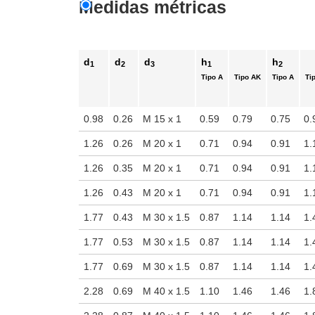
Medidas métricas
ara verla en el área de visualización principal del producto o use las 
d
d
d
h
h
1
2
3
1
2
Tipo A
Tipo AK
Tipo A
Ti
0.98
0.26
M 15 x 1
0.59
0.79
0.75
0.
1.26
0.26
M 20 x 1
0.71
0.94
0.91
1.
1.26
0.35
M 20 x 1
0.71
0.94
0.91
1.
1.26
0.43
M 20 x 1
0.71
0.94
0.91
1.
1.77
0.43
M 30 x 1.5
0.87
1.14
1.14
1.
1.77
0.53
M 30 x 1.5
0.87
1.14
1.14
1.
1.77
0.69
M 30 x 1.5
0.87
1.14
1.14
1.
2.28
0.69
M 40 x 1.5
1.10
1.46
1.46
1.