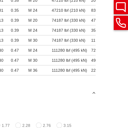
81
0.35
M 20
47210 lbf (210 kN)
20233 lbf (90 kN)
81
0.35
M 24
47210 lbf (210 kN)
8318 lbf (37 kN)
13
0.39
M 20
74187 lbf (330 kN)
47210 lbf (210 kN)
13
0.39
M 24
74187 lbf (330 kN)
35295 lbf (157 kN)
13
0.39
M 30
74187 lbf (330 kN)
11915 lbf (53 kN)
40
0.47
M 24
111280 lbf (495 kN)
72388 lbf (322 kN)
40
0.47
M 30
111280 lbf (495 kN)
49008 lbf (218 kN)
40
0.47
M 36
111280 lbf (495 kN)
22706 lbf (101 kN)
1.77
2.28
2.76
3.15