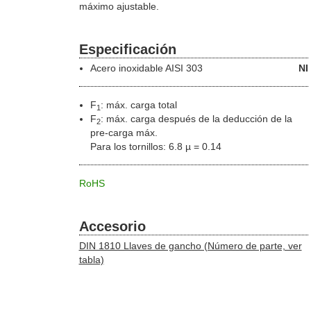
máximo ajustable.
Especificación
Acero inoxidable
AISI 303
NI
F
: máx. carga total
1
F
: máx. carga después de la deducción de la
2
pre-carga máx.
Para los tornillos: 6.8 µ = 0.14
RoHS
Accesorio
DIN 1810 Llaves de gancho (Número de parte, ver
tabla)