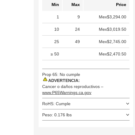
Min
Max
Price
1
9
Mex$3,294.00
10
24
Mex$3,019.50
25
49
Mex$2,745.00
≥ 50
Mex$2,470.50
Prop 65: No cumple
ADVERTENCIA:
Cancer o daños reproductivos –
www.P65Warnings.ca.gov
RoHS: Cumple
Peso: 0.176 lbs