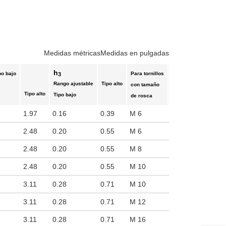
Medidas métricas
Medidas en pulgadas
h
po bajo
Para tornillos
Carga estáticaF
3
1
Rango ajustable
Tipo alto
con tamaño
Tipo alto
Tipo bajo
de rosca
1.97
0.16
0.39
M 6
6092 lbf (27.1 kN
2.48
0.20
0.55
M 6
9757 lbf (43.4 kN
2.48
0.20
0.55
M 8
9757 lbf (43.4 kN
2.48
0.20
0.55
M 10
9757 lbf (43.4 kN
3.11
0.28
0.71
M 10
18884 lbf (84 kN
3.11
0.28
0.71
M 12
18884 lbf (84 kN
3.11
0.28
0.71
M 16
18884 lbf (84 kN