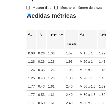
Mostrar filtro.
Mostrar el número de pieza
Medidas métricas
d
d
h
d
h
Tipo bajo
Ti
1
2
1
3
2
Tipo alto
0.98
0.26
1.06
1.57
M 15 x 1
1.22
1.26
0.26
1.26
1.93
M 20 x 1
1.46
1.26
0.35
1.26
1.93
M 20 x 1
1.46
1.26
0.43
1.26
1.93
M 20 x 1
1.46
1.77
0.43
1.61
2.40
M 30 x 1.5
1.89
1.77
0.53
1.61
2.40
M 30 x 1.5
1.89
1.77
0.69
1.61
2.40
M 30 x 1.5
1.89