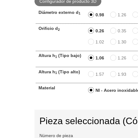
Configurador de producto 3D
Diámetro externo d
1
0.98
1.26
Orificio d
2
0.26
0.35
1.02
1.30
Altura h
(Tipo bajo)
1
1.06
1.26
Altura h
(Tipo alto)
1
1.57
1.93
Material
NI - Acero inoxidabl
Pieza seleccionada (C
Número de pieza