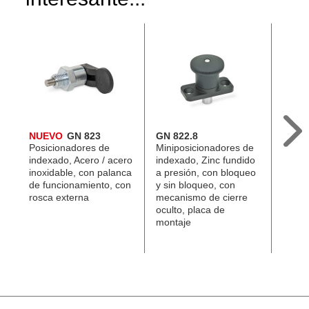
NUEVO
GN 823
GN 822.8
GN 8
Posicionadores de
Miniposicionadores de
Minip
indexado, Acero / acero
indexado, Zinc fundido
index
inoxidable, con palanca
a presión, con bloqueo
inoxi
de funcionamiento, con
y sin bloqueo, con
y sin
rosca externa
mecanismo de cierre
mecan
oculto, placa de
oculto
montaje
monta