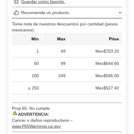
Guardar como favorito.
Recomiende un producto.
Tome nota de nuestros descuentos por cantidad (pesos
mexicanos).
Min
Max
Price
1
49
Mex$703.20
50
99
Mex$644.60
100
249
Mex$586.00
≥ 250
Mex$527.40
Prop 65: No cumple
ADVERTENCIA:
Cancer o daños reproductivos –
www.P65Warnings.ca.gov