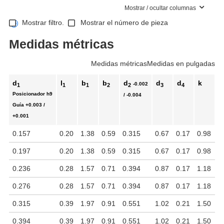
Mostrar / ocultar columnas
Mostrar filtro.
Mostrar el número de pieza
Medidas métricas
Medidas métricas
Medidas en pulgadas
d
l
b
b
d
d
d
k
l
-0.002
1
1
1
2
2
3
4
2
Posicionador
h9
/ -0.004
Guía
+0.003 /
+0.001
0.157
0.20
1.38
0.59
0.315
0.67
0.17
0.98
1
0.197
0.20
1.38
0.59
0.315
0.67
0.17
0.98
1
0.236
0.28
1.57
0.71
0.394
0.87
0.17
1.18
1
0.276
0.28
1.57
0.71
0.394
0.87
0.17
1.18
1
0.315
0.39
1.97
0.91
0.551
1.02
0.21
1.50
1
0.394
0.39
1.97
0.91
0.551
1.02
0.21
1.50
1