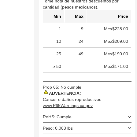
Tome nota de nuestros descuentos por
cantidad (pesos mexicanos).
Min
Max
Price
1
9
Mex$228.00
10
24
Mex$209.00
25
49
Mex$190.00
≥ 50
Mex$171.00
Prop 65: No cumple
ADVERTENCIA:
Cancer o daños reproductivos –
www.P65Warnings.ca.gov
RoHS: Cumple
Peso: 0.083 lbs