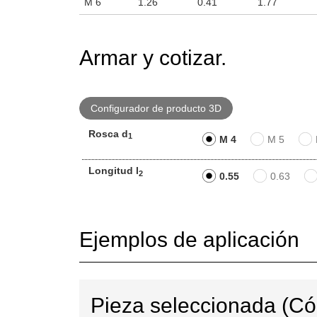
M 6
1.26
0.41
1.77
Armar y cotizar.
Configurador de producto 3D
Rosca d
1
M 4
M 5
Longitud l
2
0.55
0.63
Ejemplos de aplicación
Pieza seleccionada (C