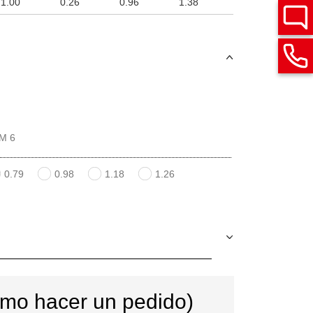
1.00
0.26
0.96
1.38
M 6
0.79
0.98
1.18
1.26
ómo hacer un pedido)