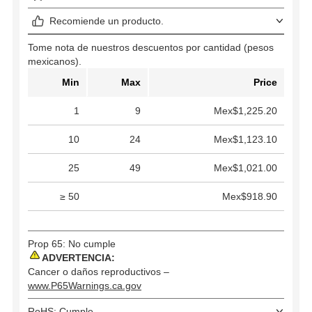
Recomiende un producto.
Tome nota de nuestros descuentos por cantidad (pesos
mexicanos).
Min
Max
Price
1
9
Mex$1,225.20
10
24
Mex$1,123.10
25
49
Mex$1,021.00
≥ 50
Mex$918.90
Prop 65: No cumple
ADVERTENCIA:
Cancer o daños reproductivos –
www.P65Warnings.ca.gov
RoHS: Cumple