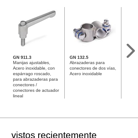
GN 911.3
GN 132.5
GN 1
Manijas ajustables,
Abrazaderas para
Abraz
Acero inoxidable, con
conectores de dos vías,
conec
espárrago roscado,
Acero inoxidable
Alumi
para abrazaderas para
conectores /
conectores de actuador
lineal
vistos recientemente