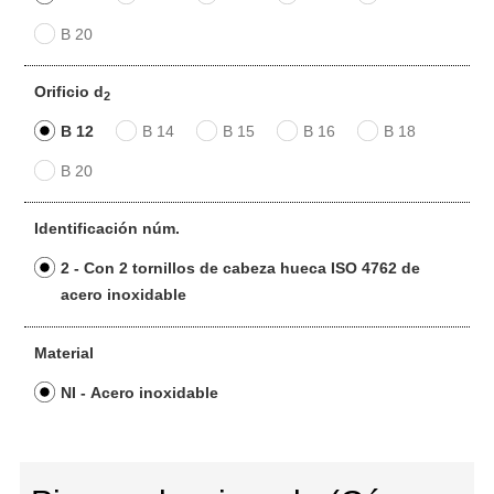
B 20
Orificio d
2
B 12
B 14
B 15
B 16
B 18
B 20
Identificación núm.
2 - Con 2 tornillos de cabeza hueca ISO 4762 de
acero inoxidable
Material
NI - Acero inoxidable