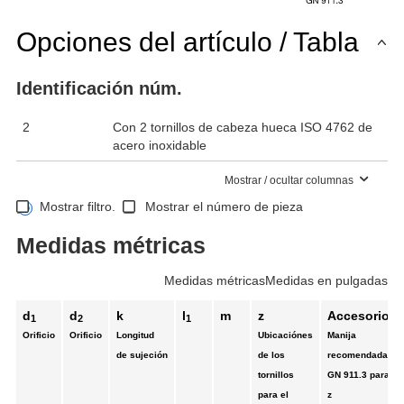
Opciones del artículo / Tabla
Identificación núm.
2
Con 2 tornillos de cabeza hueca ISO 4762 de
acero inoxidable
Mostrar / ocultar columnas
Mostrar filtro.
Mostrar el número de pieza
Medidas métricas
Medidas métricas
Medidas en pulgadas
d
d
k
l
m
z
Accesorio
1
2
1
Orificio
Orificio
Longitud
Ubicaciónes
Manija
de sujeción
de los
recomendada
tornillos
GN 911.3 para
para el
z