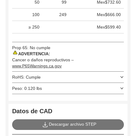
50
99
Mex$732.60
100
249
Mex$666.00
≥ 250
Mex$599.40
Prop 65: No cumple
ADVERTENCIA:
Cancer o daños reproductivos –
www.P65Warnings.ca.gov
RoHS: Cumple
Peso: 0.120 lbs
Datos de CAD
Descargar archivo STEP