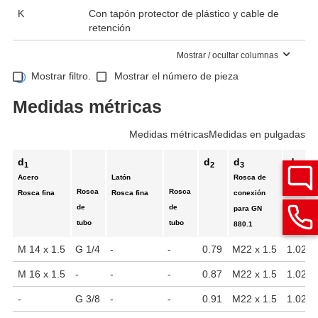
K
Con tapón protector de plástico y cable de
retención
Mostrar / ocultar columnas
Mostrar filtro.
Mostrar el número de pieza
Medidas métricas
Medidas métricas
Medidas en pulgadas
d
d
d
d
1
2
3
4
Acero
Latón
Rosca de
Rosca
Rosca
Rosca fina
Rosca fina
conexión
de
de
para GN
tubo
tubo
880.1
M 14 x 1.5
G 1/4
-
-
0.79
M22 x 1.5
1.02
M 16 x 1.5
-
-
-
0.87
M22 x 1.5
1.02
-
G 3/8
-
-
0.91
M22 x 1.5
1.02