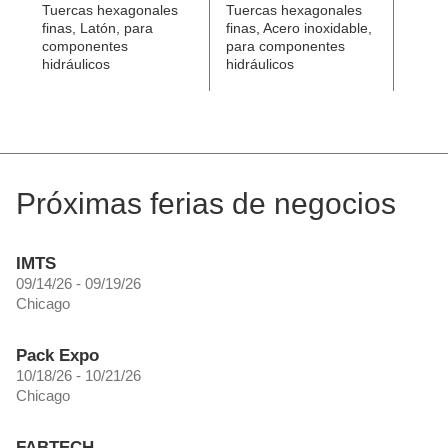
Tuercas hexagonales
Tuercas hexagonales
Conec
finas, Latón, para
finas, Acero inoxidable,
válvu
componentes
para componentes
líqui
hidráulicos
hidráulicos
mangu
Próximas ferias de negocios
IMTS
09/14/26 - 09/19/26
Chicago
Pack Expo
10/18/26 - 10/21/26
Chicago
FABTECH