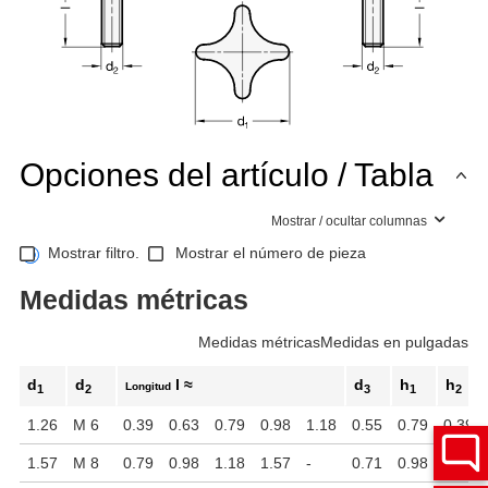
Opciones del artículo / Tabla
Mostrar / ocultar columnas
Mostrar filtro.
Mostrar el número de pieza
Medidas métricas
Medidas métricas
Medidas en pulgadas
d
d
l ≈
d
h
h
Longitud
1
2
3
1
2
1.26
M 6
0.39
0.63
0.79
0.98
1.18
0.55
0.79
0.39
1.57
M 8
0.79
0.98
1.18
1.57
-
0.71
0.98
0.51