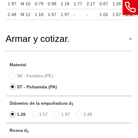
1.97
M 10
0.79
0.98
1.18
1.77
2.17
0.87
1.26
0.79
2.48
M 12
1.18
1.57
1.97
-
-
1.02
1.57
0.98
Armar y cotizar.
Material
SK - Fenólico (PF)
ST - Poliamida (PA)
Diámetro de la empuñadura d
1
1.26
1.57
1.97
2.48
Rosca d
2