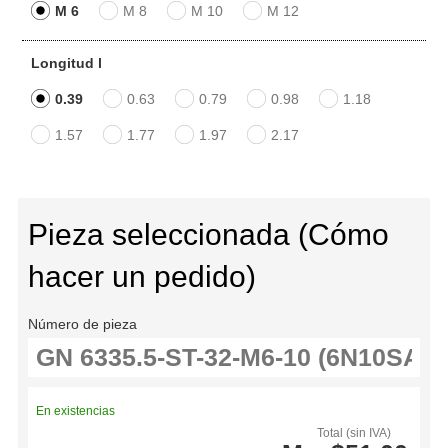
M 6
M 8
M 10
M 12
Longitud l
0.39
0.63
0.79
0.98
1.18
1.57
1.77
1.97
2.17
Pieza seleccionada (Cómo
hacer un pedido)
Número de pieza
En existencias
Total (sin IVA)