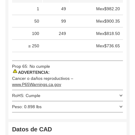
1
49
Mex$982.20
50
99
Mex$900.35
100
249
Mex$818.50
≥ 250
Mex$736.65
Prop 65: No cumple
ADVERTENCIA:
Cancer o daños reproductivos –
www.P65Warnings.ca.gov
RoHS: Cumple
Peso: 0.898 lbs
Datos de CAD