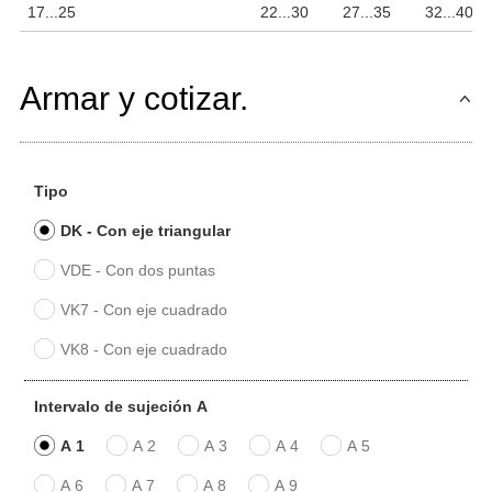
17...25
22...30
27...35
32...40
Armar y cotizar.
Tipo
DK - Con eje triangular
VDE - Con dos puntas
VK7 - Con eje cuadrado
VK8 - Con eje cuadrado
Intervalo de sujeción A
A 1
A 2
A 3
A 4
A 5
A 6
A 7
A 8
A 9