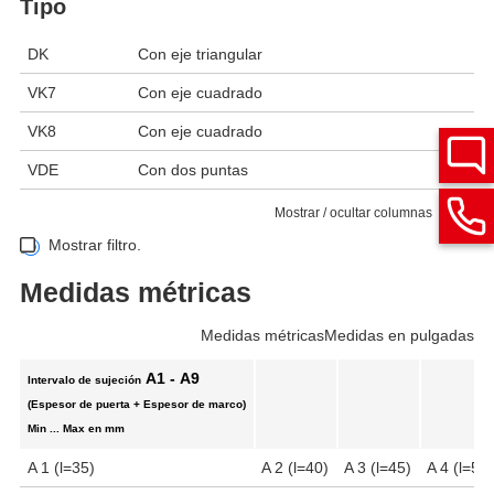
Tipo
DK
Con eje triangular
VK7
Con eje cuadrado
VK8
Con eje cuadrado
VDE
Con dos puntas
Mostrar / ocultar columnas
Mostrar filtro.
Medidas métricas
Medidas métricas
Medidas en pulgadas
A1 - A9
Intervalo de sujeción
(Espesor de puerta + Espesor de marco)
Min ... Max en mm
A 1 (l=35)
A 2 (l=40)
A 3 (l=45)
A 4 (l=50)