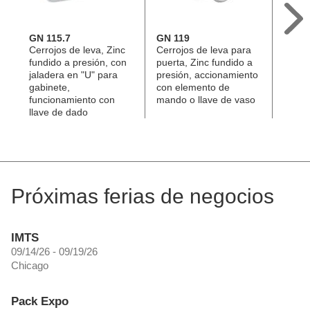
GN 115.7
GN 119
EN 9
Cerrojos de leva, Zinc
Cerrojos de leva para
Jalad
fundido a presión, con
puerta, Zinc fundido a
con ce
jaladera en "U" para
presión, accionamiento
cerra
gabinete,
con elemento de
Plást
funcionamiento con
mando o llave de vaso
Ergos
llave de dado
Próximas ferias de negocios
IMTS
09/14/26 - 09/19/26
Chicago
Pack Expo