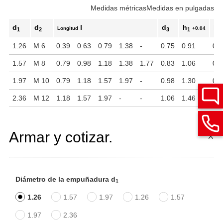
Medidas métricas
Medidas en pulgadas
d
d
l
d
h
h
Longitud
+0.04
1
2
3
1
2
1.26
M 6
0.39
0.63
0.79
1.38
-
0.75
0.91
0.4
1.57
M 8
0.79
0.98
1.18
1.38
1.77
0.83
1.06
0.4
1.97
M 10
0.79
1.18
1.57
1.97
-
0.98
1.30
0.5
2.36
M 12
1.18
1.57
1.97
-
-
1.06
1.46
0.6
Armar y cotizar.
Diámetro de la empuñadura d
1
1.26
1.57
1.97
1.26
1.57
1.97
2.36