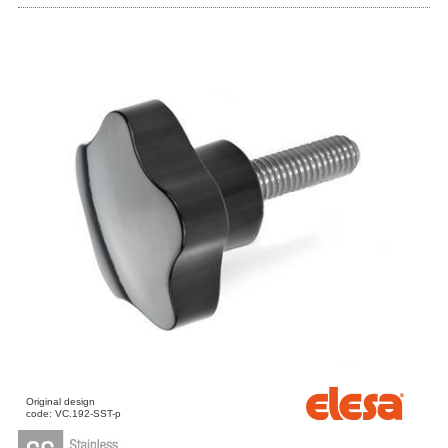
Original design
code: VC.192-SST-p