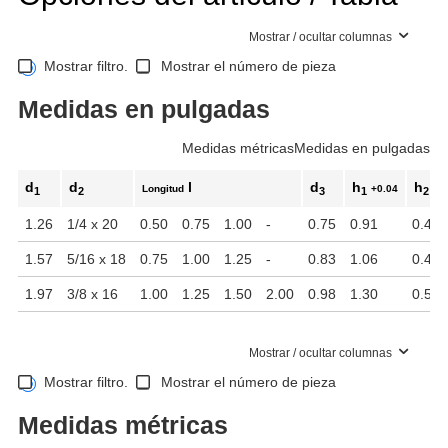
Mostrar / ocultar columnas
Mostrar filtro.
Mostrar el número de pieza
Medidas en pulgadas
Medidas métricas
Medidas en pulgadas
d
d
l
d
h
h
Longitud
+0.04
+0
1
2
3
1
2
1.26
1/4 x 20
0.50
0.75
1.00
-
0.75
0.91
0.43
1.57
5/16 x 18
0.75
1.00
1.25
-
0.83
1.06
0.47
1.97
3/8 x 16
1.00
1.25
1.50
2.00
0.98
1.30
0.55
Mostrar / ocultar columnas
Mostrar filtro.
Mostrar el número de pieza
Medidas métricas