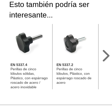
Esto también podría ser
interesante...
EN 5337.4
EN 5337.2
EN 53
Perillas de cinco
Perillas de cinco
Perill
lóbulos sólidas,
lóbulos, Plástico, con
lóbulo
Plástico, con espárrago
espárrago roscado de
Plásti
roscado de acero /
acero
rosca
acero inoxidable
inoxi