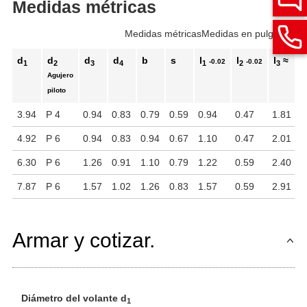
Medidas métricas
Medidas métricas
Medidas en pulgadas
d
d
d
d
b
s
l
l
l
≈
l
-0.02
-0.02
1
2
3
4
1
2
3
Agujero
piloto
3.94
P 4
0.94
0.83
0.79
0.59
0.94
0.47
1.81
2
4.92
P 6
0.94
0.83
0.94
0.67
1.10
0.47
2.01
2
6.30
P 6
1.26
0.91
1.10
0.79
1.22
0.59
2.40
2
7.87
P 6
1.57
1.02
1.26
0.83
1.57
0.59
2.91
3
Armar y cotizar.
Diámetro del volante d
1