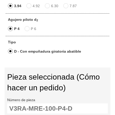
3.94
4.92
6.30
7.87
Agujero piloto d
2
P 4
P 6
Tipo
D - Con empuñadura giratoria abatible
Pieza seleccionada (Cómo
hacer un pedido)
Número de pieza