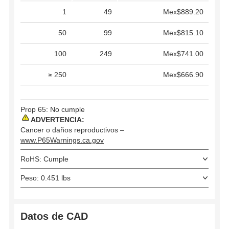
1
49
Mex$889.20
50
99
Mex$815.10
100
249
Mex$741.00
≥ 250
Mex$666.90
Prop 65: No cumple
ADVERTENCIA:
Cancer o daños reproductivos –
www.P65Warnings.ca.gov
RoHS: Cumple
Peso: 0.451 lbs
Datos de CAD