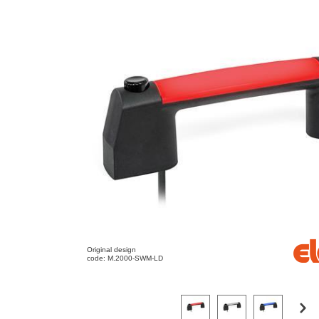
Original design
code: M.2000-SWM-LD
Haga clic en una imagen de variante p