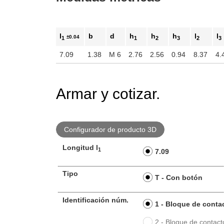
l
b
d
h
h
h
l
l
±0.04
1
1
2
3
2
3
7.09
1.38
M 6
2.76
2.56
0.94
8.37
4.
Armar y cotizar.
Configurador de producto 3D
Longitud l
1
7.09
Tipo
T - Con botón
Identificación núm.
1 - Bloque de conta
2 - Bloque de contac