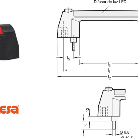
ara verla en el área de visualización principal del producto o use las 