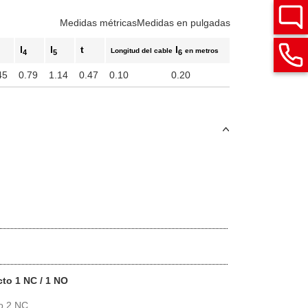
Medidas métricas
Medidas en pulgadas
l
l
t
l
Longitud del cable
en metros
4
5
6
45
0.79
1.14
0.47
0.10
0.20
cto 1 NC / 1 NO
to 2 NC