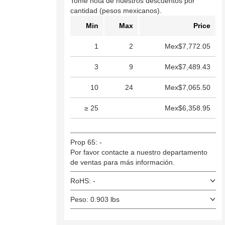
Tome nota de nuestros descuentos por
cantidad (pesos mexicanos).
Min
Max
Price
1
2
Mex$7,772.05
3
9
Mex$7,489.43
10
24
Mex$7,065.50
≥ 25
Mex$6,358.95
Prop 65: -
Por favor contacte a nuestro departamento
de ventas para más información.
RoHS: -
Peso: 0.903 lbs