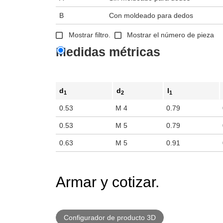
B
Con moldeado para dedos
Mostrar filtro.
Mostrar el número de pieza
Medidas métricas
d
d
l
1
2
1
0.53
M 4
0.79
0.53
M 5
0.79
0.63
M 5
0.91
Armar y cotizar.
Configurador de producto 3D