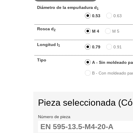
Diámetro de la empuñadura d
1
0.53
0.63
Rosca d
2
M 4
M 5
Longitud l
1
0.79
0.91
Tipo
A - Sin moldeado p
B - Con moldeado pa
Pieza seleccionada (C
Número de pieza