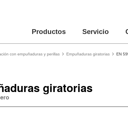
Productos
Servicio
ación con empuñaduras y perillas
Empuñaduras giratorias
EN 59
aduras giratorias
cero