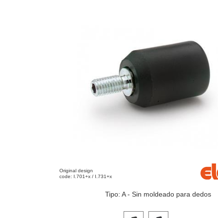
Original design
code: I.701+x / I.731+x
Tipo: A - Sin moldeado para dedos
Haga clic en una imagen de variante p