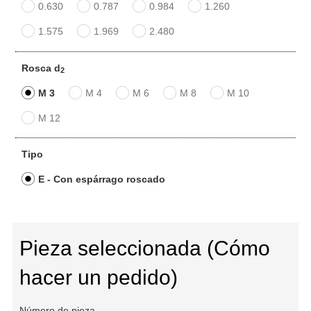
0.630
0.787
0.984
1.260
1.575
1.969
2.480
Rosca d
2
M 3
M 4
M 6
M 8
M 10
M 12
Tipo
E - Con espárrago roscado
Pieza seleccionada (Cómo
hacer un pedido)
Número de pieza