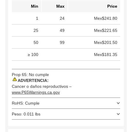
Min
Max
Price
1
24
Mex$241.80
25
49
Mex$221.65
50
99
Mex$201.50
≥ 100
Mex$181.35
Prop 65: No cumple
ADVERTENCIA:
Cancer o daños reproductivos –
www.P65Warnings.ca.gov
RoHS: Cumple
Peso: 0.011 lbs