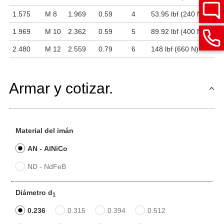
1.575
M 8
1.969
0.59
4
53.95 lbf (240 N)
1.969
M 10
2.362
0.59
5
89.92 lbf (400 N)
2.480
M 12
2.559
0.79
6
148 lbf (660 N)
Armar y cotizar.
Material del imán
AN - AlNiCo
ND - NdFeB
Diámetro d
1
0.236
0.315
0.394
0.512