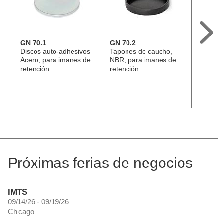
GN 70.1
GN 70.2
GN 7
Discos auto-adhesivos,
Tapones de caucho,
Disco
Acero, para imanes de
NBR, para imanes de
Acero
retención
retención
reten
Próximas ferias de negocios
IMTS
09/14/26 - 09/19/26
Chicago