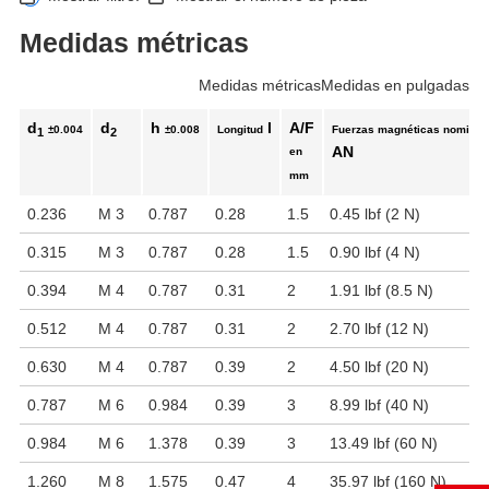
Medidas métricas
Medidas métricas
Medidas en pulgadas
d
d
h
l
A/F
±0.004
±0.008
Longitud
Fuerzas magnéticas nominal
1
2
AN
en
mm
0.236
M 3
0.787
0.28
1.5
0.45 lbf (2 N)
0.315
M 3
0.787
0.28
1.5
0.90 lbf (4 N)
0.394
M 4
0.787
0.31
2
1.91 lbf (8.5 N)
0.512
M 4
0.787
0.31
2
2.70 lbf (12 N)
0.630
M 4
0.787
0.39
2
4.50 lbf (20 N)
0.787
M 6
0.984
0.39
3
8.99 lbf (40 N)
0.984
M 6
1.378
0.39
3
13.49 lbf (60 N)
1.260
M 8
1.575
0.47
4
35.97 lbf (160 N)