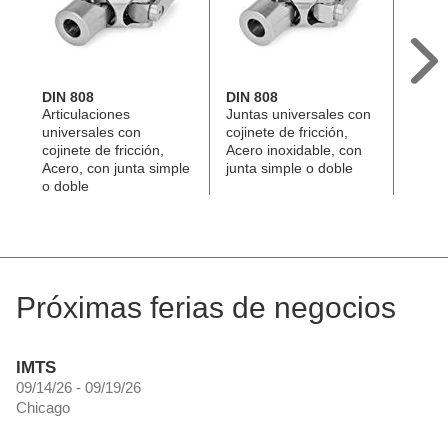
DIN 808
DIN 808
GN 8
Articulaciones
Juntas universales con
Ejes d
universales con
cojinete de fricción,
univer
cojinete de fricción,
Acero inoxidable, con
de ag
Acero, con junta simple
junta simple o doble
longit
o doble
exten
Próximas ferias de negocios
IMTS
09/14/26 - 09/19/26
Chicago