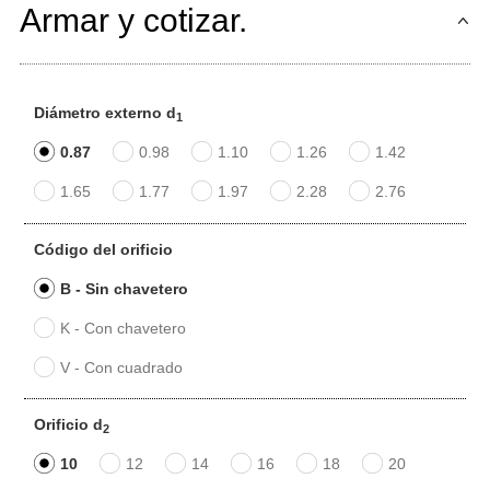
Armar y cotizar.
Diámetro externo d
1
0.87
0.98
1.10
1.26
1.42
1.65
1.77
1.97
2.28
2.76
Código del orificio
B - Sin chavetero
K - Con chavetero
V - Con cuadrado
Orificio d
2
10
12
14
16
18
20