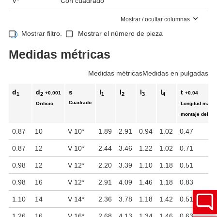
V*
Con cuadrado
Mostrar / ocultar columnas
Mostrar filtro.
Mostrar el número de pieza
Medidas métricas
Medidas métricas
Medidas en pulgadas
d
d
s
l
l
l
l
t
+0.001
+0.04
1
2
1
2
3
4
Cuadrado
Orificio
Longitud máxi
montaje del eje
0.87
10
V 10
*
1.89
2.91
0.94
1.02
0.47
0.87
12
V 10
*
2.44
3.46
1.22
1.02
0.71
0.98
12
V 12
*
2.20
3.39
1.10
1.18
0.51
0.98
16
V 12
*
2.91
4.09
1.46
1.18
0.83
1.10
14
V 14
*
2.36
3.78
1.18
1.42
0.51
1.26
16
V 16
*
2.68
4.13
1.34
1.46
0.63