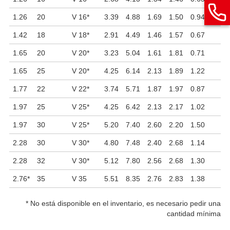
1.26
20
V 16
*
3.39
4.88
1.69
1.50
0.94
1.42
18
V 18
*
2.91
4.49
1.46
1.57
0.67
1.65
20
V 20
*
3.23
5.04
1.61
1.81
0.71
1.65
25
V 20
*
4.25
6.14
2.13
1.89
1.22
1.77
22
V 22
*
3.74
5.71
1.87
1.97
0.87
1.97
25
V 25
*
4.25
6.42
2.13
2.17
1.02
1.97
30
V 25
*
5.20
7.40
2.60
2.20
1.50
2.28
30
V 30
*
4.80
7.48
2.40
2.68
1.14
2.28
32
V 30
*
5.12
7.80
2.56
2.68
1.30
2.76
*
35
V 35
5.51
8.35
2.76
2.83
1.38
*
No está disponible en el inventario, es necesario pedir una
cantidad mínima