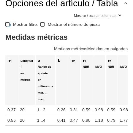
Opciones del artículo / Tabla
Mostrar / ocultar columnas
Mostrar filtro.
Mostrar el número de pieza
Medidas métricas
Medidas métricas
Medidas en pulgadas
h
a
b
h
r
r
Longitud
1
2
1
2
l
Rango de
NBR
MVQ
NBR
MVQ
en
apriete
metros
en
milímetros
min. ...
max.
0.37
20
1...2
0.26
0.31
0.59
0.98
0.59
0.98
0.55
20
1...4
0.41
0.47
0.98
1.18
0.79
1.77