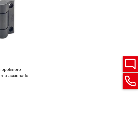
cnopolimero
torno accionado