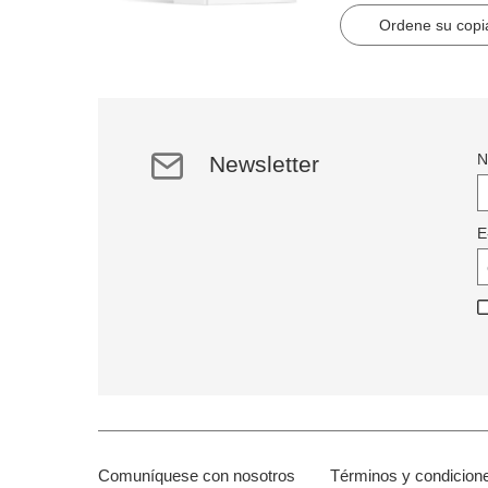
artículos en 2184 pág
Ordene su copia
N
Newsletter
E
Comuníquese con nosotros
Términos y condicion