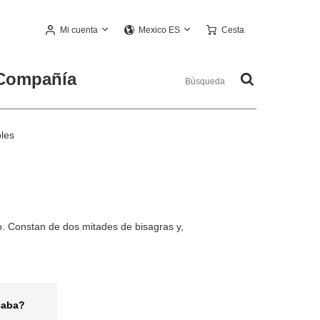
Mi cuenta
Cesta
Mexico ES
Compañía
les
o. Constan de dos mitades de bisagras y,
caba?