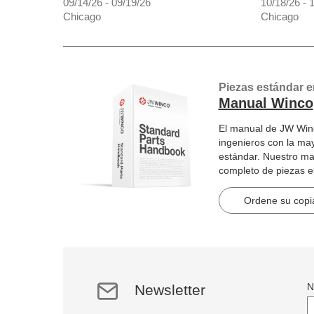
09/14/26 - 09/19/26
10/18/26 - 
Chicago
Chicago
Piezas estándar e
Manual Winco
El manual de JW Winc
ingenieros con la ma
estándar. Nuestro ma
completo de piezas 
artículos en 2184 pág
Ordene su copia
N
Newsletter