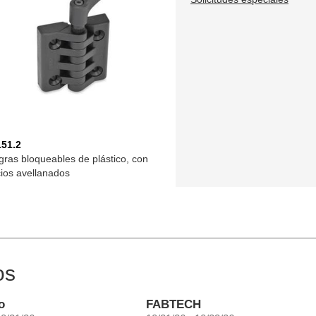
151.2
gras bloqueables de plástico, con
icios avellanados
os
o
FABTECH