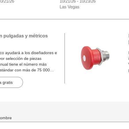
10/21/26
10/21/26 - 10/23/26
Las Vegas
n pulgadas y métricos
o ayudará a los diseñadores e
yor selección de piezas
nual tiene el número más
estándar con más de 75 000
inas.
 gratis
ombre