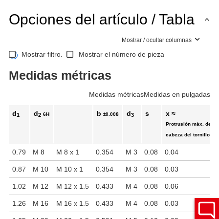
Opciones del artículo / Tabla
Mostrar / ocultar columnas
Mostrar filtro.
Mostrar el número de pieza
Medidas métricas
Medidas métricas
Medidas en pulgadas
d
d
b
d
s
x ≈
6H
±0.008
1
2
3
Protrusión máx. de la
cabeza del tornillo
0.79
M 8
M 8 x 1
0.354
M 3
0.08
0.04
0.87
M 10
M 10 x 1
0.354
M 3
0.08
0.03
1.02
M 12
M 12 x 1.5
0.433
M 4
0.08
0.06
1.26
M 16
M 16 x 1.5
0.433
M 4
0.08
0.03