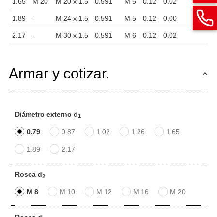
1.65
M 20
M 20 x 1.5
0.591
M 5
0.12
0.02
1.89
-
M 24 x 1.5
0.591
M 5
0.12
0.00
2.17
-
M 30 x 1.5
0.591
M 6
0.12
0.02
Armar y cotizar.
Diámetro externo d
1
0.79
0.87
1.02
1.26
1.65
1.89
2.17
Rosca d
2
M 8
M 10
M 12
M 16
M 20