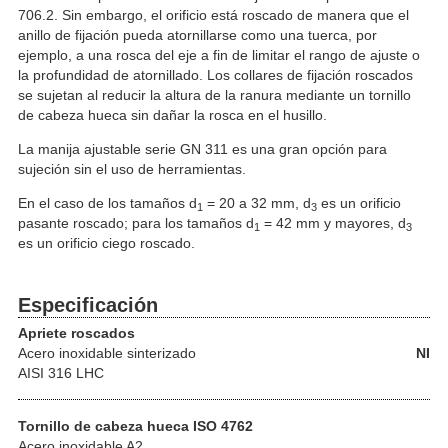
706.2. Sin embargo, el orificio está roscado de manera que el
anillo de fijación pueda atornillarse como una tuerca, por
ejemplo, a una rosca del eje a fin de limitar el rango de ajuste o
la profundidad de atornillado. Los collares de fijación roscados
se sujetan al reducir la altura de la ranura mediante un tornillo
de cabeza hueca sin dañar la rosca en el husillo.
La manija ajustable serie GN 311 es una gran opción para
sujeción sin el uso de herramientas.
En el caso de los tamaños d
= 20 a 32 mm, d
es un orificio
1
3
pasante roscado; para los tamaños d
= 42 mm y mayores, d
1
3
es un orificio ciego roscado.
Especificación
Apriete roscados
Acero inoxidable
sinterizado
NI
AISI 316 LHC
Tornillo de cabeza hueca ISO 4762
Acero inoxidable A2