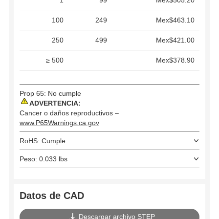
1
99
Mex$505.20
100
249
Mex$463.10
250
499
Mex$421.00
≥ 500
Mex$378.90
Prop 65: No cumple
ADVERTENCIA:
Cancer o daños reproductivos –
www.P65Warnings.ca.gov
RoHS: Cumple
Peso: 0.033 lbs
Datos de CAD
Descargar archivo STEP