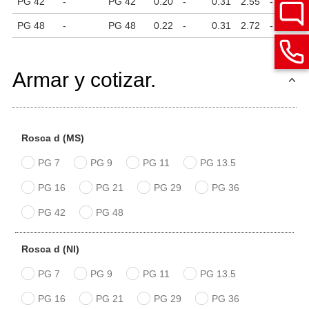
PG 42
-
PG 42
0.20
-
0.31
2.55
-
2.
PG 48
-
PG 48
0.22
-
0.31
2.72
-
3.
Armar y cotizar.
Rosca d (MS)
PG 7
PG 9
PG 11
PG 13.5
PG 16
PG 21
PG 29
PG 36
PG 42
PG 48
Rosca d (NI)
PG 7
PG 9
PG 11
PG 13.5
PG 16
PG 21
PG 29
PG 36