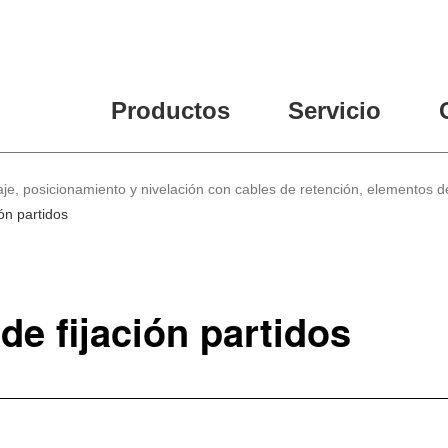
Productos
Servicio
je, posicionamiento y nivelación con cables de retención, elementos de
ón partidos
de fijación partidos