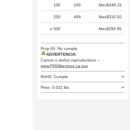
100
249
Mex$348.15
250
499
Mex$316.50
≥ 500
Mex$284.85
Prop 65: No cumple
ADVERTENCIA:
Cancer o daños reproductivos –
www.P65Warnings.ca.gov
RoHS: Cumple
Peso: 0.022 lbs