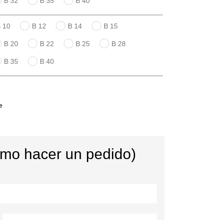
B 32
B 35
B 40
 10
B 12
B 14
B 15
B 20
B 22
B 25
B 28
B 35
B 40
e
ómo hacer un pedido)