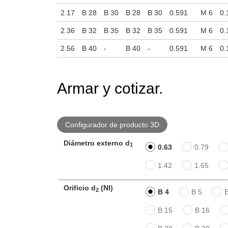
2.17
B 28
B 30
B 28
B 30
0.591
M 6
0.
2.36
B 32
B 35
B 32
B 35
0.591
M 6
0.
2.56
B 40
-
B 40
-
0.591
M 6
0.
Armar y cotizar.
Configurador de producto 3D
Diámetro externo d
1
0.63
0.79
1.42
1.65
Orificio d
(NI)
2
B 4
B 5
B 15
B 16