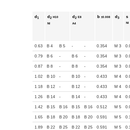
d
d
d
b
d
s
H10
E8
±0.008
1
2
2
3
NI
NI
A4
0.63
B 4
B 5
-
-
0.354
M 3
0.
0.79
B 6
-
B 6
-
0.354
M 3
0.
0.87
B 8
-
B 8
-
0.354
M 3
0.
1.02
B 10
-
B 10
-
0.433
M 4
0.
1.18
B 12
-
B 12
-
0.433
M 4
0.
1.26
B 14
-
B 14
-
0.433
M 4
0.
1.42
B 15
B 16
B 15
B 16
0.512
M 5
0.
1.65
B 18
B 20
B 18
B 20
0.591
M 5
0.
1.89
B 22
B 25
B 22
B 25
0.591
M 5
0.