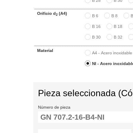
B 28
B 30
Orificio d
(A4)
2
B 6
B 8
B
B 16
B 18
B 30
B 32
Material
A4 - Acero inoxidable
NI - Acero inoxidabl
Pieza seleccionada (C
Número de pieza