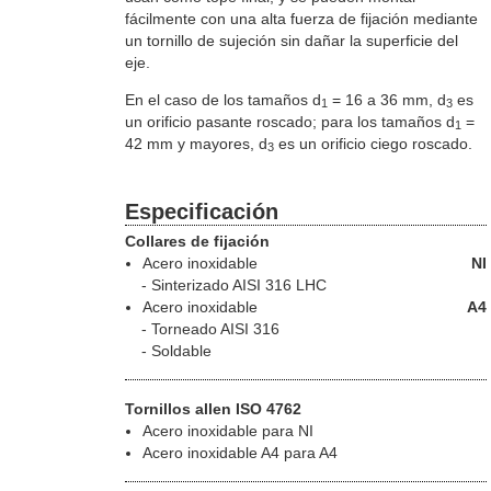
fácilmente con una alta fuerza de fijación mediante
un tornillo de sujeción sin dañar la superficie del
eje.
En el caso de los tamaños d
= 16 a 36 mm, d
es
1
3
un orificio pasante roscado; para los tamaños d
=
1
42 mm y mayores, d
es un orificio ciego roscado.
3
Especificación
Collares de fijación
Acero inoxidable
NI
Sinterizado AISI 316 LHC
Acero inoxidable
A4
Torneado AISI 316
Soldable
Tornillos allen ISO 4762
Acero inoxidable para NI
Acero inoxidable A4 para A4