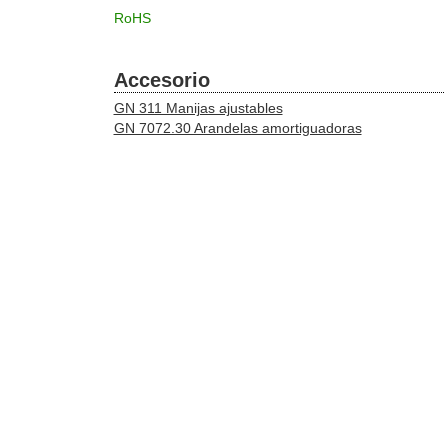
RoHS
Accesorio
GN 311 Manijas ajustables
GN 7072.30 Arandelas amortiguadoras