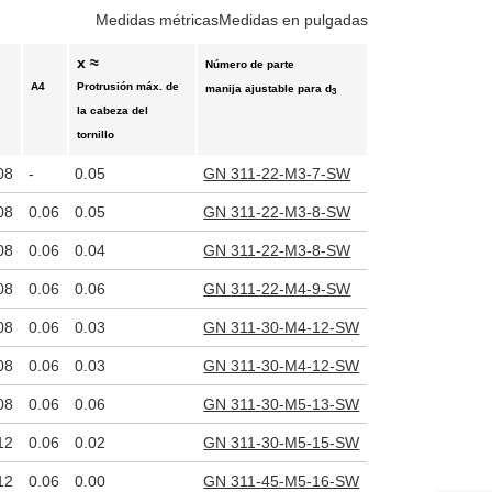
Medidas métricas
Medidas en pulgadas
x ≈
Número de parte
A4
Protrusión máx. de
manija ajustable para d
3
la cabeza del
tornillo
08
-
0.05
GN 311-22-M3-7-SW
08
0.06
0.05
GN 311-22-M3-8-SW
08
0.06
0.04
GN 311-22-M3-8-SW
08
0.06
0.06
GN 311-22-M4-9-SW
08
0.06
0.03
GN 311-30-M4-12-SW
08
0.06
0.03
GN 311-30-M4-12-SW
08
0.06
0.06
GN 311-30-M5-13-SW
12
0.06
0.02
GN 311-30-M5-15-SW
12
0.06
0.00
GN 311-45-M5-16-SW