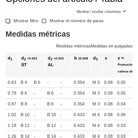
Mostrar / ocultar columnas
Mostrar filtro.
Mostrar el número de pieza
Medidas métricas
Medidas métricas
Medidas en pulgadas
d
d
d
b
d
s
x ≈
+0.003
+0.003
±0.008
1
2
2
3
ST
AL
Protrusión má
cabeza del to
0.63
B 4
B 5
-
-
0.354
M 3
0.08
0.05
0.79
B 6
-
B 6
-
0.354
M 3
0.08
0.05
0.87
B 8
-
B 8
-
0.354
M 3
0.08
0.04
1.02
B 10
-
B 10
-
0.433
M 4
0.08
0.06
1.18
B 12
-
B 12
-
0.433
M 4
0.08
0.03
1.26
B 14
-
B 14
-
0.433
M 4
0.08
0.03