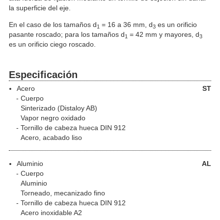
la superficie del eje.
En el caso de los tamaños d
= 16 a 36 mm, d
es un orificio
1
3
pasante roscado; para los tamaños d
= 42 mm y mayores, d
1
3
es un orificio ciego roscado.
Especificación
Acero
ST
Cuerpo
Sinterizado (Distaloy AB)
Vapor negro oxidado
Tornillo de cabeza hueca DIN 912
Acero, acabado liso
Aluminio
AL
Cuerpo
Aluminio
Torneado, mecanizado fino
Tornillo de cabeza hueca DIN 912
Acero inoxidable A2