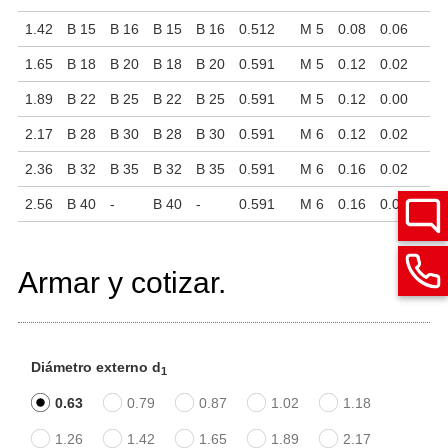
1.42
B 15
B 16
B 15
B 16
0.512
M 5
0.08
0.06
1.65
B 18
B 20
B 18
B 20
0.591
M 5
0.12
0.02
1.89
B 22
B 25
B 22
B 25
0.591
M 5
0.12
0.00
2.17
B 28
B 30
B 28
B 30
0.591
M 6
0.12
0.02
2.36
B 32
B 35
B 32
B 35
0.591
M 6
0.16
0.02
2.56
B 40
-
B 40
-
0.591
M 6
0.16
0.02
Armar y cotizar.
Diámetro externo d
1
0.63
0.79
0.87
1.02
1.18
1.26
1.42
1.65
1.89
2.17