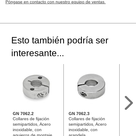
Póngase en contacto con nuestro equipo de ventas.
Esto también podría ser
interesante...
GN 7062.2
GN 7062.3
GN 7
Collares de fijación
Collares de fijación
Arand
semipartidos, Acero
semipartidos, Acero
amort
inoxidable, con
inoxidable, con
Elast
agujeros de montaje
arandela
collar