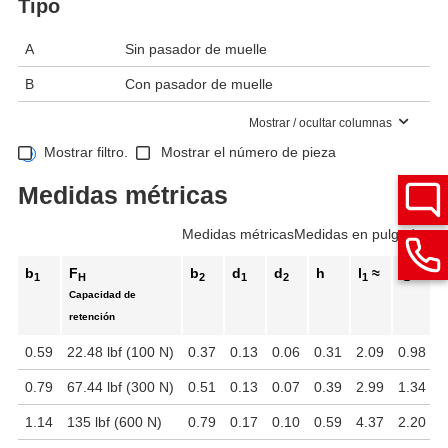
Tipo
A
Sin pasador de muelle
B
Con pasador de muelle
Mostrar / ocultar columnas
Mostrar filtro.
Mostrar el número de pieza
Medidas métricas
Medidas métricas
Medidas en pulgadas
b
F
b
d
d
h
l
≈
l
l
1
H
2
1
2
1
2
Capacidad de
retención
0.59
22.48 lbf (100 N)
0.37
0.13
0.06
0.31
2.09
0.98
0
0.79
67.44 lbf (300 N)
0.51
0.13
0.07
0.39
2.99
1.34
0
1.14
135 lbf (600 N)
0.79
0.17
0.10
0.59
4.37
2.20
1