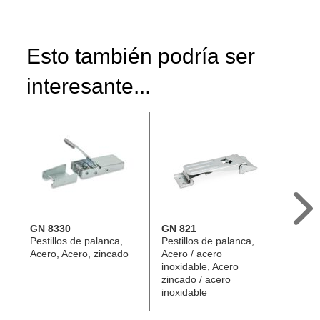
Esto también podría ser
interesante...
GN 8330
GN 821
GN 8
Pestillos de palanca,
Pestillos de palanca,
Pestil
Acero, Acero, zincado
Acero / acero
Acero
inoxidable, Acero
acero
zincado / acero
inoxidable