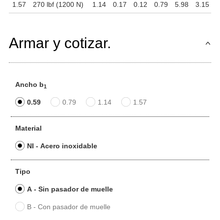
1.57
270 lbf (1200 N)
1.14
0.17
0.12
0.79
5.98
3.15
1
Armar y cotizar.
Ancho b
1
0.59
0.79
1.14
1.57
Material
NI - Acero inoxidable
Tipo
A - Sin pasador de muelle
B - Con pasador de muelle