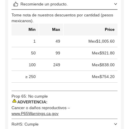
Recomiende un producto.
Tome nota de nuestros descuentos por cantidad (pesos
mexicanos).
Min
Max
Price
1
49
Mex$1,005.60
50
99
Mex$921.80
100
249
Mex$838.00
≥ 250
Mex$754.20
Prop 65: No cumple
ADVERTENCIA:
Cancer o daños reproductivos –
www.P65Warnings.ca.gov
RoHS: Cumple