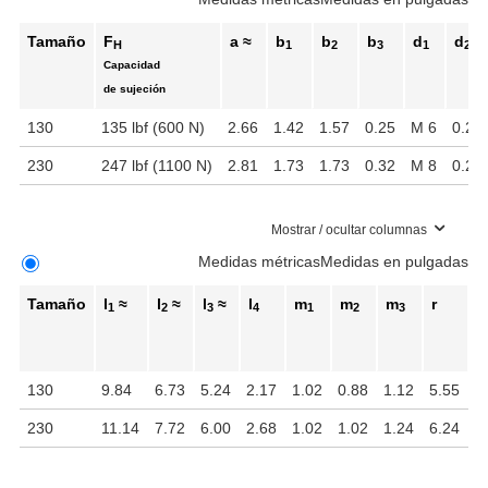
Tamaño
F
a ≈
b
b
b
d
d
H
1
2
3
1
2
Capacidad
de sujeción
130
135 lbf (600 N)
2.66
1.42
1.57
0.25
M 6
0.22
230
247 lbf (1100 N)
2.81
1.73
1.73
0.32
M 8
0.26
Mostrar / ocultar columnas
Medidas métricas
Medidas en pulgadas
Tamaño
l
≈
l
≈
l
≈
l
m
m
m
r
s
1
2
3
4
1
2
3
130
9.84
6.73
5.24
2.17
1.02
0.88
1.12
5.55
0
230
11.14
7.72
6.00
2.68
1.02
1.02
1.24
6.24
0