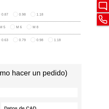
0.87
0.98
1.18
M 5
M 6
M 8
0.63
0.79
0.98
1.18
ómo hacer un pedido)
Datos de CAD