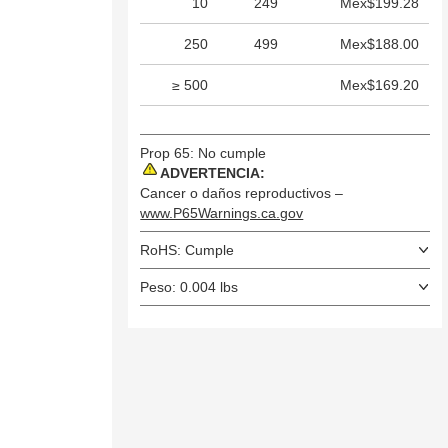
10
249
Mex$199.28
250
499
Mex$188.00
≥ 500
Mex$169.20
Prop 65: No cumple
ADVERTENCIA:
Cancer o daños reproductivos –
www.P65Warnings.ca.gov
RoHS: Cumple
Peso: 0.004 lbs