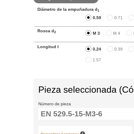
Diámetro de la empuñadura d
1
0.59
0.71
Rosca d
2
M 3
M 4
Longitud I
0.24
0.39
1.57
Pieza seleccionada (C
Número de pieza