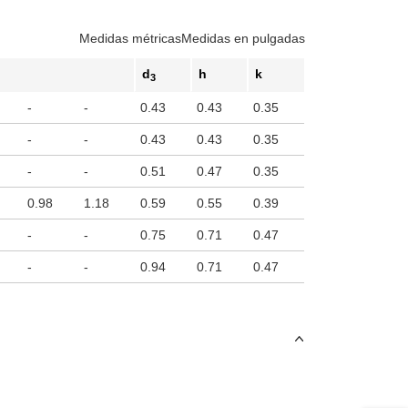
Medidas métricas
Medidas en pulgadas
d
h
k
3
-
-
0.43
0.43
0.35
-
-
0.43
0.43
0.35
-
-
0.51
0.47
0.35
0.98
1.18
0.59
0.55
0.39
-
-
0.75
0.71
0.47
-
-
0.94
0.71
0.47