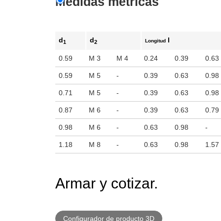
Medidas métricas
d
d
l
Longitud
1
2
0.59
M 3
M 4
0.24
0.39
0.63
0.59
M 5
-
0.39
0.63
0.98
0.71
M 5
-
0.39
0.63
0.98
0.87
M 6
-
0.39
0.63
0.79
0.98
M 6
-
0.63
0.98
-
1.18
M 8
-
0.63
0.98
1.57
Armar y cotizar.
Configurador de producto 3D