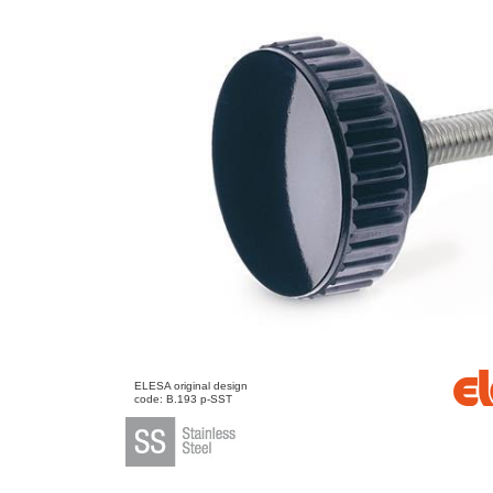
ELESA original design
code: B.193 p-SST