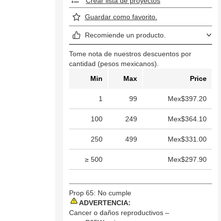
Crear lista de proyectos
Guardar como favorito.
Recomiende un producto.
Tome nota de nuestros descuentos por
cantidad (pesos mexicanos).
Min
Max
Price
1
99
Mex$397.20
100
249
Mex$364.10
250
499
Mex$331.00
≥ 500
Mex$297.90
Prop 65: No cumple
ADVERTENCIA:
Cancer o daños reproductivos –