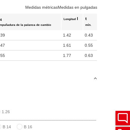
Medidas métricas
Medidas en pulgadas
d
l
t
Longitud
4
mpuñadura de la palanca de cambio
mín.
.39
1.42
0.43
.47
1.61
0.55
.55
1.77
0.63
1.26
B 14
B 16