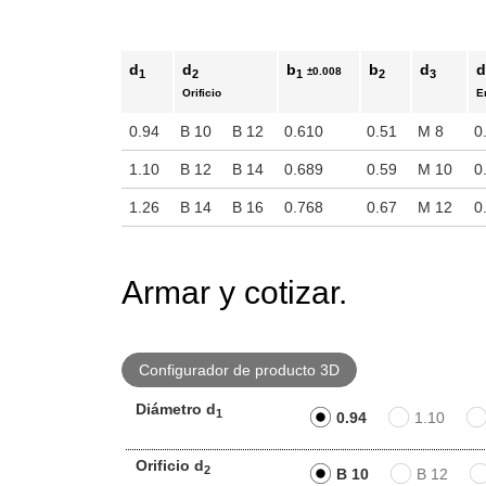
d
d
b
b
d
±0.008
1
2
1
2
3
Orificio
E
0.94
B 10
B 12
0.610
0.51
M 8
0
1.10
B 12
B 14
0.689
0.59
M 10
0
1.26
B 14
B 16
0.768
0.67
M 12
0
Armar y cotizar.
Configurador de producto 3D
Diámetro d
1
0.94
1.10
Orificio d
2
B 10
B 12