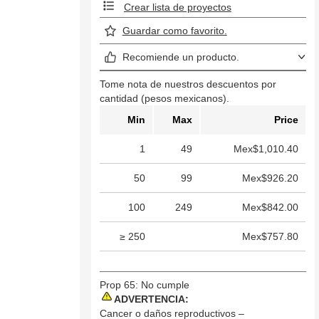
Crear lista de proyectos
Guardar como favorito.
Recomiende un producto.
Tome nota de nuestros descuentos por
cantidad (pesos mexicanos).
Min
Max
Price
1
49
Mex$1,010.40
50
99
Mex$926.20
100
249
Mex$842.00
≥ 250
Mex$757.80
Prop 65: No cumple
ADVERTENCIA:
Cancer o daños reproductivos –