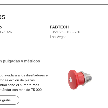
os
o
FABTECH
10/21/26
10/21/26 - 10/23/26
Las Vegas
n pulgadas y métricos
o ayudará a los diseñadores e
yor selección de piezas
nual tiene el número más
estándar con más de 75 000
inas.
 gratis