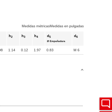
Medidas métricas
Medidas en pulgadas
h
h
h
d
d
1
2
3
4
5
6
Ø Empuñadura
98
1.14
0.12
1.97
0.83
M 6