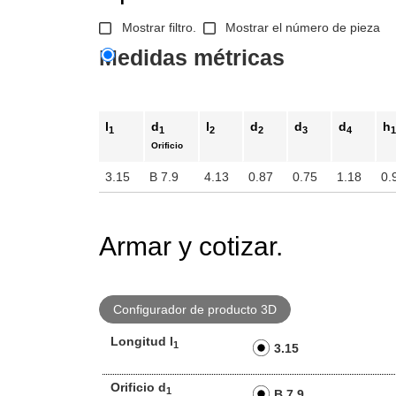
Mostrar filtro.
Mostrar el número de pieza
Medidas métricas
l
d
l
d
d
d
h
1
1
2
2
3
4
Orificio
3.15
B 7.9
4.13
0.87
0.75
1.18
0.
Armar y cotizar.
Configurador de producto 3D
Longitud l
1
3.15
Orificio d
1
B 7.9