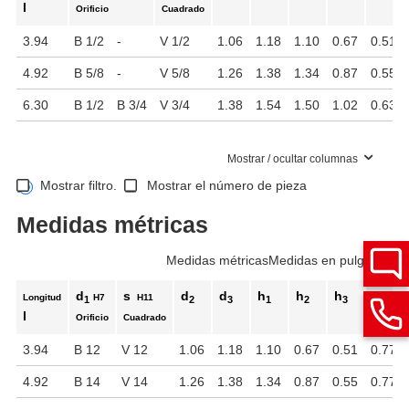
l
Orificio
Cuadrado
3.94
B 1/2
-
V 1/2
1.06
1.18
1.10
0.67
0.51
4.92
B 5/8
-
V 5/8
1.26
1.38
1.34
0.87
0.55
6.30
B 1/2
B 3/4
V 3/4
1.38
1.54
1.50
1.02
0.63
Mostrar / ocultar columnas
Mostrar filtro.
Mostrar el número de pieza
Medidas métricas
Medidas métricas
Medidas en pulgadas
d
s
d
d
h
h
h
h
Longitud
H7
H11
1
2
3
1
2
3
4
l
Orificio
Cuadrado
3.94
B 12
V 12
1.06
1.18
1.10
0.67
0.51
0.77
4.92
B 14
V 14
1.26
1.38
1.34
0.87
0.55
0.77