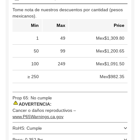
Tome nota de nuestros descuentos por cantidad (pesos
mexicanos).
Min
Max
Price
1
49
Mex$1,309.80
50
99
Mex$1,200.65
100
249
Mex$1,091.50
≥ 250
Mex$982.35
Prop 65: No cumple
ADVERTENCIA:
Cancer o daños reproductivos –
www.P65Warnings.ca.gov
RoHS: Cumple
Peso: 0.352 lbs