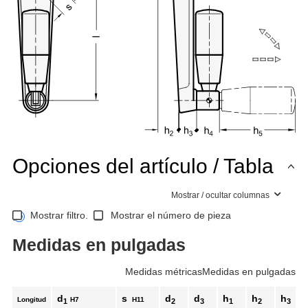
Opciones del artículo / Tabla
Mostrar / ocultar columnas
Mostrar filtro.
Mostrar el número de pieza
Medidas en pulgadas
Medidas métricas
Medidas en pulgadas
d
s
d
d
h
h
h
Longitud
H7
H11
1
2
3
1
2
3