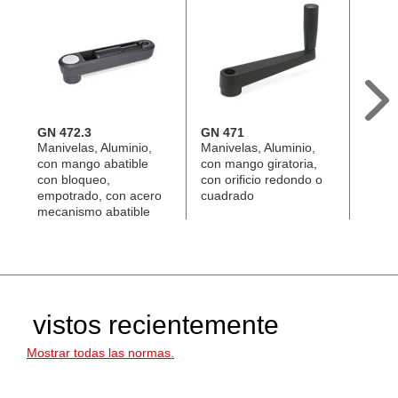
GN 472.3
GN 471
EN 57
Manivelas, Aluminio,
Manivelas, Aluminio,
Manive
con mango abatible
con mango giratoria,
con 
con bloqueo,
con orificio redondo o
abati
empotrado, con acero
cuadrado
mecan
mecanismo abatible
vistos recientemente
Mostrar todas las normas.