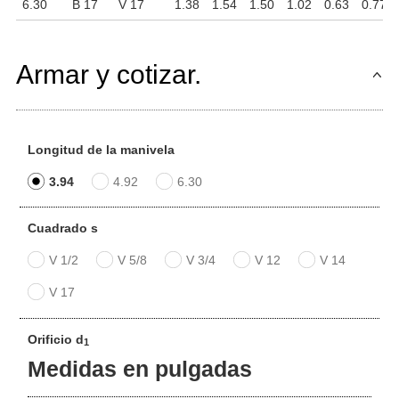
6.30
B 17
V 17
1.38
1.54
1.50
1.02
0.63
0.77
Armar y cotizar.
Longitud de la manivela
3.94
4.92
6.30
Cuadrado s
V 1/2
V 5/8
V 3/4
V 12
V 14
V 17
Orificio d
1
Medidas en pulgadas