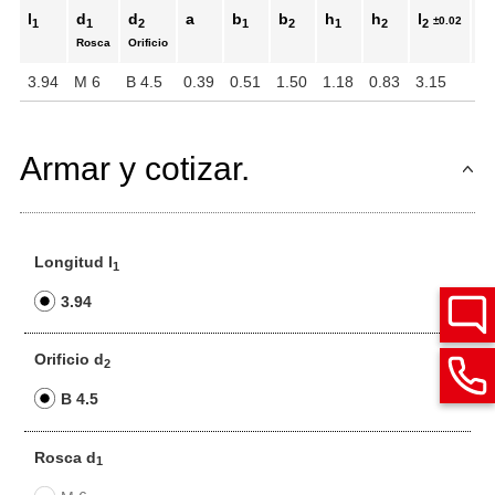
l
d
d
a
b
b
h
h
l
t
±0.02
1
1
2
1
2
1
2
2
1
Rosca
Orificio
3.94
M 6
B 4.5
0.39
0.51
1.50
1.18
0.83
3.15
0.
Armar y cotizar.
Longitud l
1
3.94
Orificio d
2
B 4.5
Rosca d
1