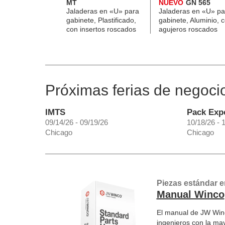
MT
NUEVO
GN 565
Jaladeras en «U» para
Jaladeras en «U» pa
gabinete, Plastificado,
gabinete, Aluminio, 
con insertos roscados
agujeros roscados
Próximas ferias de negoci
IMTS
Pack Exp
09/14/26 - 09/19/26
10/18/26 - 
Chicago
Chicago
Piezas estándar e
Manual Winco
El manual de JW Winc
ingenieros con la ma