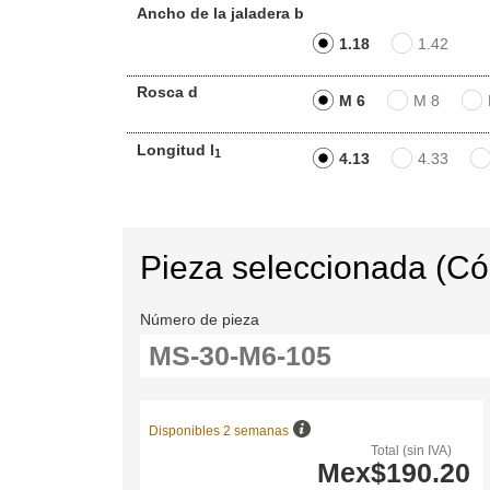
Ancho de la jaladera b
1.18
1.42
Rosca d
M 6
M 8
Longitud l
1
4.13
4.33
Pieza seleccionada (C
Número de pieza
Disponibles 2 semanas
Total (sin IVA)
Mex$190.20