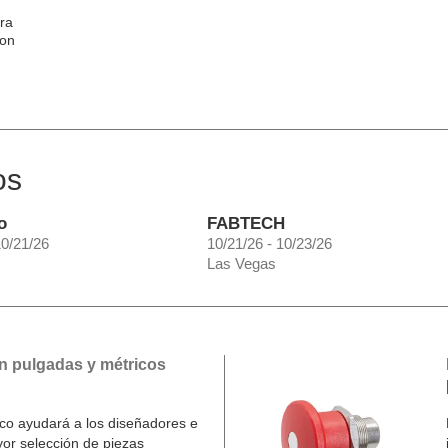
ra
con
os
o
FABTECH
10/21/26
10/21/26 - 10/23/26
Las Vegas
n pulgadas y métricos
o ayudará a los diseñadores e
yor selección de piezas