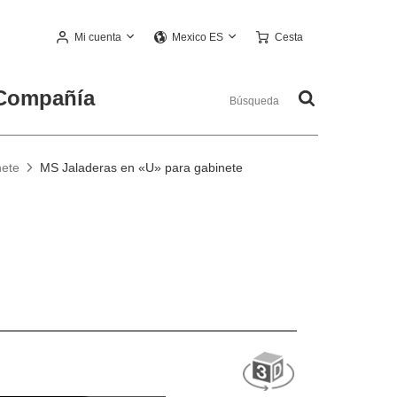
Mi cuenta
Cesta
Mexico ES
Compañía
nete
MS Jaladeras en «U» para gabinete