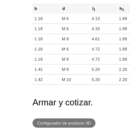
b
d
l
h
1
1
1.18
M 6
4.13
1.89
1.18
M 6
4.33
1.89
1.18
M 8
4.61
1.89
1.18
M 6
4.72
1.89
1.18
M 8
4.72
1.89
1.42
M 8
5.20
2.20
1.42
M 10
5.20
2.20
Armar y cotizar.
Configurador de producto 3D