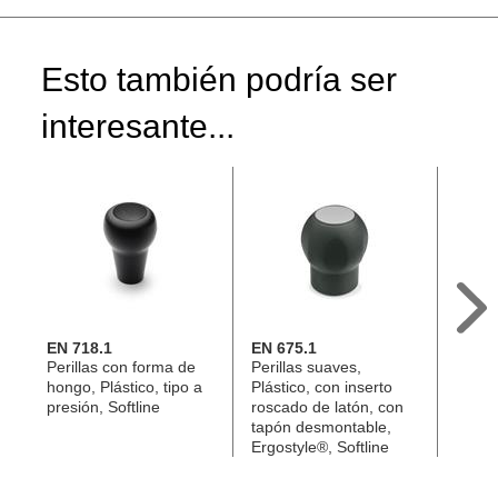
Esto también podría ser
interesante...
EN 718.1
EN 675.1
EN 5
Perillas con forma de
Perillas suaves,
Perill
hongo, Plástico, tipo a
Plástico, con inserto
Plásti
presión, Softline
roscado de latón, con
monta
tapón desmontable,
símbo
Ergostyle®, Softline
posic