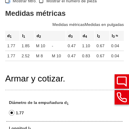
Mostrar filtro.
Mostrar el número de pieza
Medidas métricas
Medidas métricas
Medidas en pulgadas
d
l
d
d
d
l
l
≈
1
1
2
3
4
2
3
1.77
1.85
M 10
-
0.47
1.10
0.67
0.04
1.77
2.52
M 8
M 10
0.47
0.83
0.67
0.04
Armar y cotizar.
Diámetro de la empuñadura d
1
1.77
Longitud l