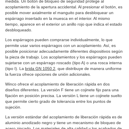
medida. Un botón de bloqueo de seguridad protege al
acoplamiento de la apertura accidental. Al presionar el botón, es
posible mover axialmente el manguito para desbloquear un
espárrago insertado en la muesca en el interior. Al mismo
tiempo, aparece en el exterior un anillo rojo que indica el estado
desbloqueado.
Los espárragos pueden comprarse individualmente, lo que
permite usar varios espárragos con un acoplamiento. Así, es
posible posicionar adecuadamente diferentes dispositivos según
la pieza de trabajo. Los acoplamientos y los espárragos pueden
sujetarse con un espárrago roscado (tipo A) o una rosca interna
(tipo I). La
brida GN 1050.2
, que distribuye de manera uniforme
la fuerza ofrece opciones de unión adicionales.
Winco ofrece el acoplamiento de liberación rápida en dos
diseños diferentes. La versión F tiene un cojinete fijo para una
fijación en posición precisa. La versión L tiene un cojinete suelto
que permite cierto grado de tolerancia entre los puntos de
sujeción.
La versión estándar del acoplamiento de liberación rápida es de
aluminio anodizado negro y tiene un mecanismo de bloqueo de
acero zincado. Los materiales de alta calidad y los acabados de