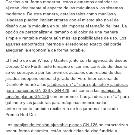
Gracias a su forma moderna, estos elementos estándar se
ajustan idealmente al aspecto de las máquinas y los sistemas
modernos. De esta manera, detalles tales como manijas y
jaladeras pueden implementarse con el mismo alto nivel de
diseño que la máquina en sí, sin importar el tamaño del lote. La
opción de personalizar el tamaño o el color de una manera
simple y rentable mejora aún más las posibilidades de uso. Los
agarres empotrados internos y el redondeo exacto del borde
aseguran la ergonomía de forma notable.
El hecho de que Winco y Ganter, junto con la agencia de diseño
Corpus-C de Fürth, esté tomando el camino correcto del diseño
se ve subrayado por los premios actuales que recibió de dos
jurados independientes: El jurado del Foro Internacional de
Diseño iF honró a las
jaladeras en “U” para gabinete y jaladeras
para máquinas GN 328 y GN 428,
así como a las
manijas de
tensión planas GN 126
con un premio. Las jaladeras en “U” para
gabinete y las jaladeras para máquinas mencionadas
anteriormente también recibieron de los jurados el ansiado
Premio Red Dot.
Las
manijas de tensión ajustable planas GN 126
se caracterizan
por su forma dinámica, están producidas de zinc fundido a