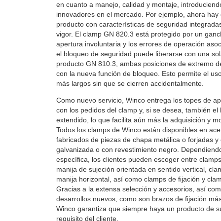
en cuanto a manejo, calidad y montaje, introducien
innovadores en el mercado. Por ejemplo, ahora hay 
producto con características de seguridad integrad
vigor. El clamp GN 820.3 está protegido por un ganc
apertura involuntaria y los errores de operación aso
el bloqueo de seguridad puede liberarse con una sol
producto GN 810.3, ambas posiciones de extremo de
con la nueva función de bloqueo. Esto permite el uso
más largos sin que se cierren accidentalmente.
Como nuevo servicio, Winco entrega los topes de ap
con los pedidos del clamp y, si se desea, también el 
extendido, lo que facilita aún más la adquisición y mo
Todos los clamps de Winco están disponibles en acer
fabricados de piezas de chapa metálica o forjadas y 
galvanizada o con revestimiento negro. Dependiendo
específica, los clientes pueden escoger entre clamps
manija de sujeción orientada en sentido vertical, cl
manija horizontal, así como clamps de fijación y cla
Gracias a la extensa selección y accesorios, así co
desarrollos nuevos, como son brazos de fijación má
Winco garantiza que siempre haya un producto de su
requisito del cliente.