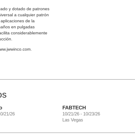
rado y dotado de patrones
iversal a cualquier patrón
aplicaciones de la
amaños en pulgadas
acilita considerablemente
ucción.
www.jwwinco.com.
os
o
FABTECH
10/21/26
10/21/26 - 10/23/26
Las Vegas