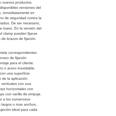
do nuevos productos
disponibles versiones del
as, inmediatamente en
ho de seguridad contra la
ciados. De ser necesario,
a mano. En la versión del
l clamp pueden fijarse
 de brazos de fijación
riete correspondientes
brazo de fijación
ntaje para el cliente.
o o acero inoxidable,
con una superficie
 de la aplicación
 verticales con una
amps horizontales con
mps con varilla de empuje.
mo a los numerosos
s largos o mas anchos,
jeción ideal para cada