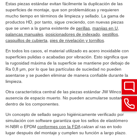
Estas piezas estándar evitan fácilmente la duplicación de las
superficies de montaje, que son problemáticas y requieren
mucho tiempo en términos de limpieza y sellado. La gama de
productos HD, por tanto, sigue creciendo, con nuevas piezas
que se unen a la gama existente de
perillas
,
manijas en U
,
palancas manuales
,
posicionadores de indexado
,
pestillos
,
casquillos de cubierta
,
pies de nivelación y tornillos
.
En todos los casos, el material utilizado es acero inoxidable con
superficies pulidas o acabadas por vibración. Esto significa que
la rugosidad máxima de la superficie se mantiene por debajo de
Ra 0,8 μm, por lo que las partículas de suciedad no pueden
asentarse y se pueden eliminar de manera confiable durante la
limpieza.
Otra característica central de las piezas estándar JW Winco es la
ausencia de espacio muerto. No pueden acumularse sustancias
dentro de los componentes.
Un concepto de sellado seguro higiénicamente verificado por
simulación con software garantiza que los sellos de elastómero
H-NBR o EPDM
conformes con la FDA
calzan al ras en todo
lugar después del montaje y cumplen su función a largo plazo.