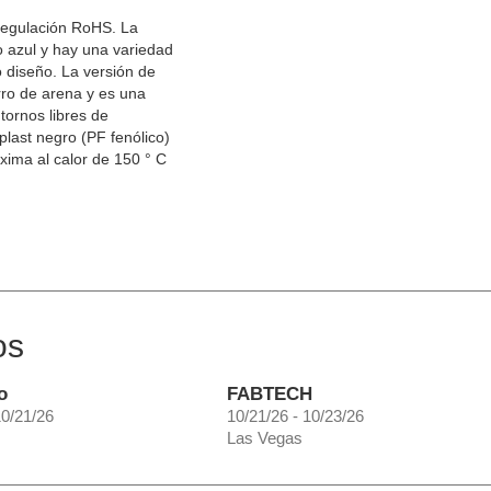
regulación RoHS. La
 azul y hay una variedad
o diseño. La versión de
rro de arena y es una
tornos libres de
plast negro (PF fenólico)
xima al calor de 150 ° C
os
o
FABTECH
10/21/26
10/21/26 - 10/23/26
Las Vegas