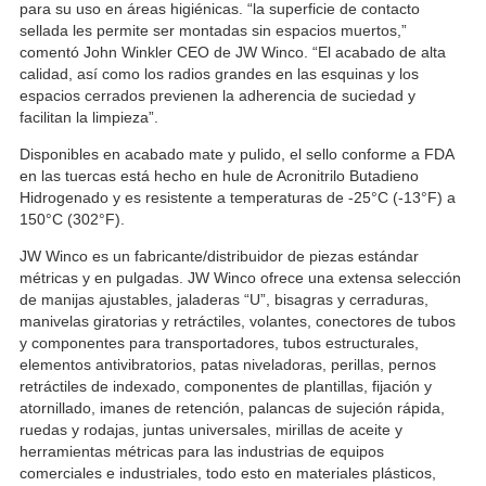
para su uso en áreas higiénicas. “la superficie de contacto
sellada les permite ser montadas sin espacios muertos,”
comentó John Winkler CEO de JW Winco. “El acabado de alta
calidad, así como los radios grandes en las esquinas y los
espacios cerrados previenen la adherencia de suciedad y
facilitan la limpieza”.
Disponibles en acabado mate y pulido, el sello conforme a FDA
en las tuercas está hecho en hule de Acronitrilo Butadieno
Hidrogenado y es resistente a temperaturas de -25°C (-13°F) a
150°C (302°F).
JW Winco es un fabricante/distribuidor de piezas estándar
métricas y en pulgadas. JW Winco ofrece una extensa selección
de manijas ajustables, jaladeras “U”, bisagras y cerraduras,
manivelas giratorias y retráctiles, volantes, conectores de tubos
y componentes para transportadores, tubos estructurales,
elementos antivibratorios, patas niveladoras, perillas, pernos
retráctiles de indexado, componentes de plantillas, fijación y
atornillado, imanes de retención, palancas de sujeción rápida,
ruedas y rodajas, juntas universales, mirillas de aceite y
herramientas métricas para las industrias de equipos
comerciales e industriales, todo esto en materiales plásticos,