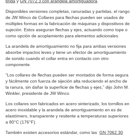
brida
y
GN 7072.3 con arandela amortiguadora
.
Disponibles versiones completas, ranuradas y partidas, el rango
de JW Winco de Collares para flechas pueden ser usados de
múltiples formas en la fabricación de máquinas y dispositivos de
sujeción. Estos aseguran flechas y ejes, actuando como tope o
como opción de acoplamiento para elementos adicionales.
La arandela de amortiguamiento no fija para ambas versiones
absorbe impactos leves y tiene un efector de amortiguamiento
de sonido cuando el collar entra en contacto con otro
componente.
“Los collares de flechas pueden ser montados de forma segura
y fácilmente con fuerza de sijeción alta reduciendo el ancho de
la ranura, sin dañar la superficie de flechas y ejes,” dijo John M.
Winkler, presidente de JW Winco.
Los collares son fabricados en acero sinterizado, los tornillos en
acero inoxidable y la arandela de amortiguamiento en es de
elastómero, transparente y resitente a temperaturas superiores
a 80°C (176°F).
También existen accesorios estándar, como las
GN 7062.30